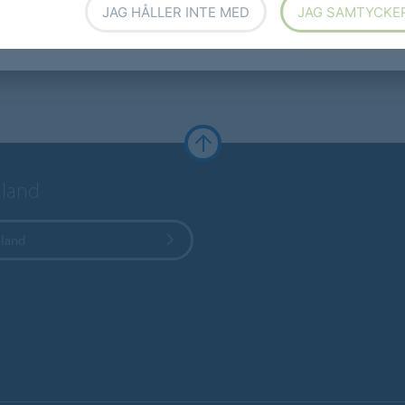
JAG HÅLLER INTE MED
JAG SAMTYCKE
t land
 land