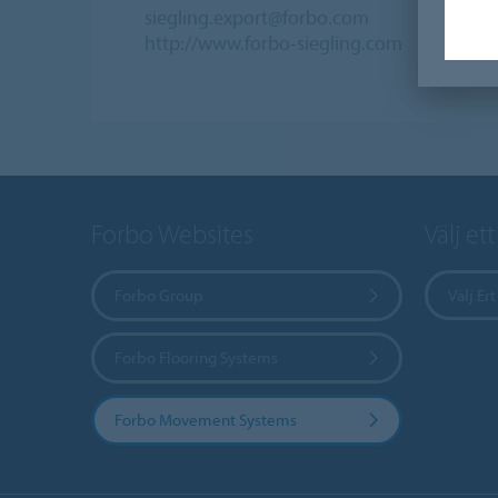
siegling.export@forbo.com
http://www.forbo-siegling.com
Forbo Websites
Välj et
Forbo Group
Välj Ert
Forbo Flooring Systems
Forbo Movement Systems