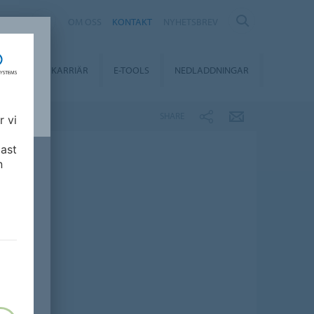
EDEN
OM OSS
KONTAKT
NYHETSBREV
BILITY
KARRIÄR
E-TOOLS
NEDLADDNINGAR
SHARE
r vi
ast
n