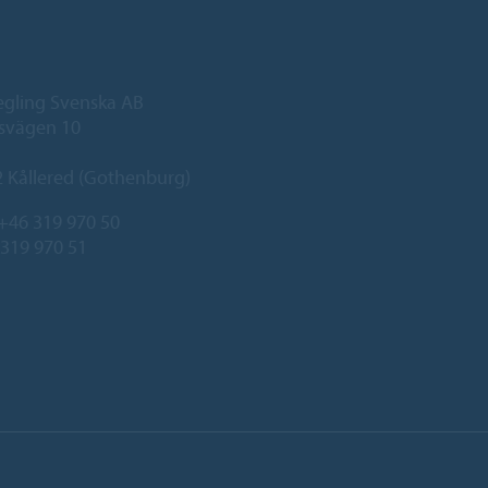
egling Svenska AB
svägen 10
 Kållered (Gothenburg)
+46 319 970 50
 319 970 51