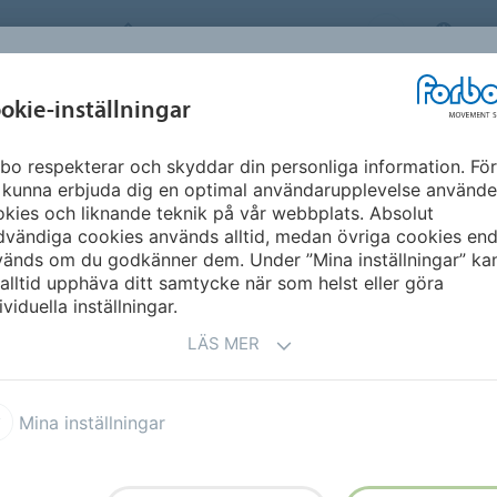
FORBO MOVEMENT SYSTEMS
SW
INDUSTRIER &
okie-inställningar
ME
PRODUKTER
SERVICE
SUSTAINA
APPLIKATION
bo respekterar och skyddar din personliga information. För
tillahavsregionen
Uzbekistan
 kunna erbjuda dig en optimal användarupplevelse använde
kies och liknande teknik på vår webbplats. Absolut
vändiga cookies används alltid, medan övriga cookies end
vänds om du godkänner dem. Under ”Mina inställningar” ka
alltid upphäva ditt samtycke när som helst eller göra
ividuella inställningar.
LÄS MER
Mina inställningar