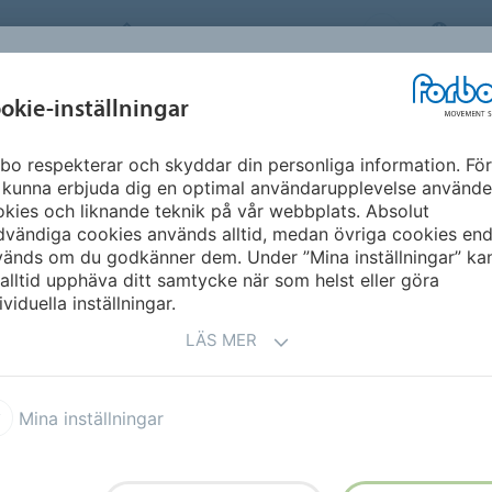
FORBO MOVEMENT SYSTEMS
SW
INDUSTRIER &
okie-inställningar
ME
PRODUKTER
SERVICE
SUSTAINA
APPLIKATION
bo respekterar och skyddar din personliga information. För
Sverige
 kunna erbjuda dig en optimal användarupplevelse använde
kies och liknande teknik på vår webbplats. Absolut
vändiga cookies används alltid, medan övriga cookies end
vänds om du godkänner dem. Under ”Mina inställningar” ka
alltid upphäva ditt samtycke när som helst eller göra
ividuella inställningar.
LÄS MER
Mina inställningar