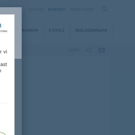
EDEN
OM OSS
KONTAKT
NYHETSBREV
BILITY
KARRIÄR
E-TOOLS
NEDLADDNINGAR
SHARE
r vi
ast
n