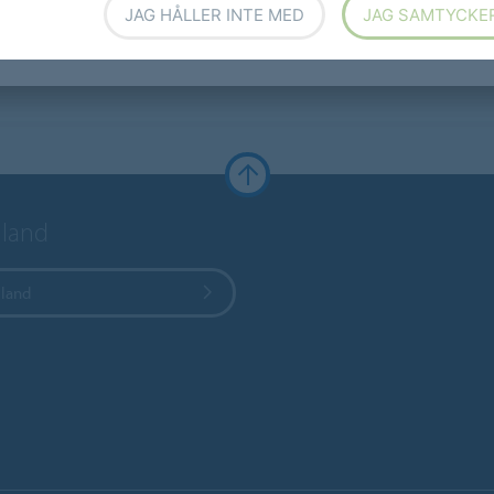
JAG HÅLLER INTE MED
JAG SAMTYCKE
t land
 land