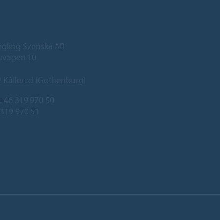
egling Svenska AB
svägen 10
 Kållered (Gothenburg)
+46 319 970 50
 319 970 51