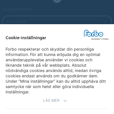
Forbo Websites
Forbo Group
Forbo Flooring Systems
Cookie-inställningar
Forbo respekterar och skyddar din personliga
Forbo Movement Systems
information. För att kunna erbjuda dig en optimal
användarupplevelse använder vi cookies och
liknande teknik på vår webbplats. Absolut
nödvändiga cookies används alltid, medan övriga
Välj ett land
cookies endast används om du godkänner dem.
Under ”Mina inställningar” kan du alltid upphäva ditt
Välj Ert land
samtycke när som helst eller göra individuella
inställningar.
LÄS MER