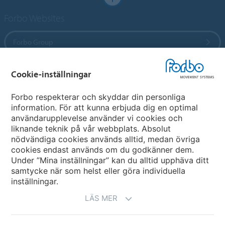
Forbo Websites
Forbo Group
Forbo Flooring Systems
Cookie-inställningar
Forbo respekterar och skyddar din personliga
Forbo Movement Systems
information. För att kunna erbjuda dig en optimal
användarupplevelse använder vi cookies och
liknande teknik på vår webbplats. Absolut
nödvändiga cookies används alltid, medan övriga
Välj ett land
cookies endast används om du godkänner dem.
Under ”Mina inställningar” kan du alltid upphäva ditt
Välj Ert land
samtycke när som helst eller göra individuella
inställningar.
LÄS MER