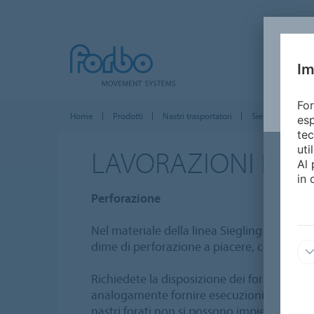
Im
For
Home
Prodotti
Nastri trasportatori
Siegling Transilo
esp
tec
uti
LAVORAZIONI DEL
Al 
in 
Perforazione
Nel materiale della linea Siegling Transilon
dime di perforazione a piacere, con strette
Richiedete la disposizione dei fori che des
analogamente fornire esecuzioni speciali co
nastri forati non si possono impiegare per 