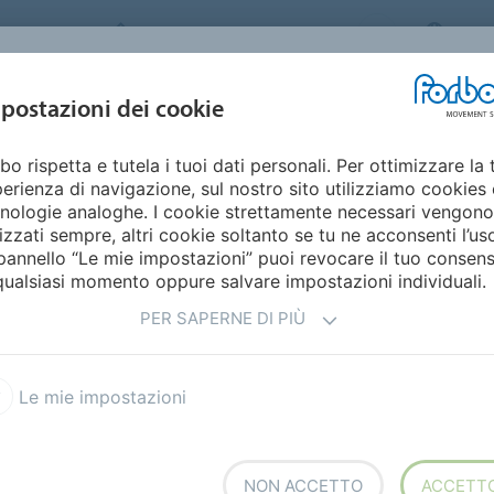
FORBO MOVEMENT SYSTEMS
ITAL
INDUSTRIE E
postazioni dei cookie
PRODOTTI
SERVICE
SUSTAINABILI
APPLICAZIONI
bo rispetta e tutela i tuoi dati personali. Per ottimizzare la 
n
Lavorazioni dei nastri
erienza di navigazione, sul nostro sito utilizziamo cookies 
nologie analoghe. I cookie strettamente necessari vengono
lizzati sempre, altri cookie soltanto se tu ne acconsenti l’us
NASTRO
pannello “Le mie impostazioni” puoi revocare il tuo consen
qualsiasi momento oppure salvare impostazioni individuali.
PER SAPERNE DI PIÙ
 è perfino possibile realizzare
 tolleranze (± 1 mm).
Le mie impostazioni
iderate. Possiamo
n occhielli in metallo. I
NON ACCETTO
ACCETT
la trasmissione positiva di