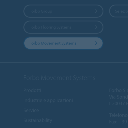
Forbo Group
Selezio
Forbo Flooring Systems
Forbo Movement Systems
Forbo Movement Systems
Prodotti
Forbo Sie
Via Sond
Industrie e applicazioni
I-20037 
Service
Telefono
Sustainability
Fax: +39