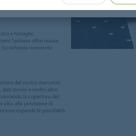
tro referente in Forbo.
tro e l'intaglio
ement Systems offre nuove
 Su richiesta riceverete
pertura del nastro marcatori
 dati tecnici e molto altro.
colorando la copertura del
 alta, alla precisione di
ocesso espande le possibilità