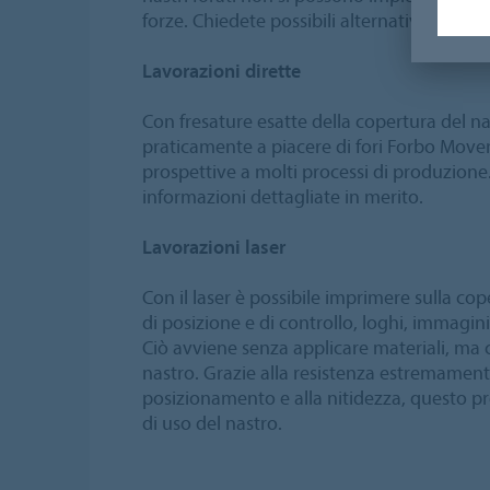
forze. Chiedete possibili alternative al vos
Lavorazioni dirette
Con fresature esatte della copertura del nas
praticamente a piacere di fori Forbo Mov
prospettive a molti processi di produzione.
informazioni dettagliate in merito.
Lavorazioni laser
Con il laser è possibile imprimere sulla co
di posizione e di controllo, loghi, immagini,
Ciò avviene senza applicare materiali, ma 
nastro. Grazie alla resistenza estremamente
posizionamento e alla nitidezza, questo pr
di uso del nastro.