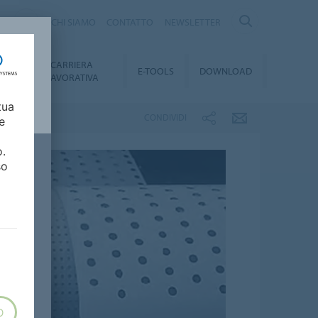
Y
CHI SIAMO
CONTATTO
NEWSLETTER
CARRIERA
TY
E-TOOLS
DOWNLOAD
LAVORATIVA
tua
CONDIVIDI
e
o.
so
O