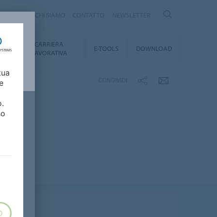
Y
CHI SIAMO
CONTATTO
NEWSLETTER
CARRIERA
TY
E-TOOLS
DOWNLOAD
LAVORATIVA
tua
CONDIVIDI
e
o.
so
O