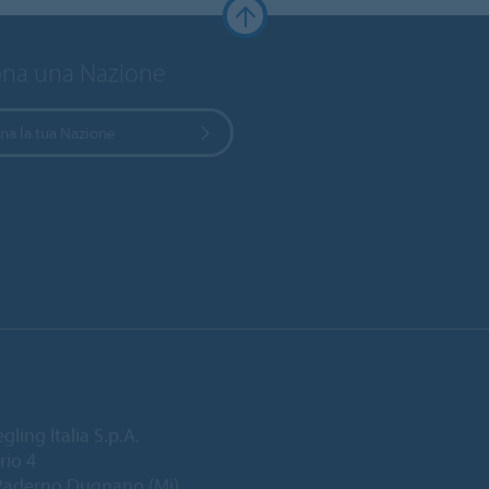
ona una Nazione
na la tua Nazione
gling Italia S.p.A.
rio 4
Paderno Dugnano (Mi)