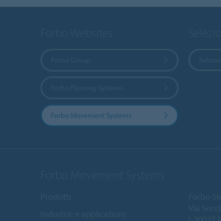
Forbo Websites
Selezi
Forbo Group
Selezio
Forbo Flooring Systems
Forbo Movement Systems
Forbo Movement Systems
Prodotti
Forbo Sie
Via Sond
Industrie e applicazioni
I-20037 