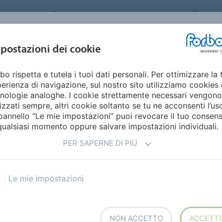
FORBO MOVEMENT SYSTEMS
ITAL
INDUSTRIE E
postazioni dei cookie
PRODOTTI
SERVICE
SUSTAINABILI
APPLICAZIONI
bo rispetta e tutela i tuoi dati personali. Per ottimizzare la 
Fullsan
erienza di navigazione, sul nostro sito utilizziamo cookies 
TTO
FULLSAN
nologie analoghe. I cookie strettamente necessari vengono
lizzati sempre, altri cookie soltanto se tu ne acconsenti l’us
pannello “Le mie impostazioni” puoi revocare il tuo consen
qualsiasi momento oppure salvare impostazioni individuali.
egling Fullsan
? Volete saperne di più sulle caratteristiche
non rinforzata: vi spieghiamo le differenze. Desiderate
PER SAPERNE DI PIÙ
amo il vostro interesse, i vostri suggerimenti e saremo
Le mie impostazioni
NON ACCETTO
ACCETT