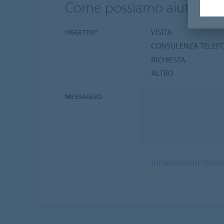
Come possiamo aiutarvi?
VISITA
OGGETTO*
CONSULENZA TELEF
RICHIESTA
ALTRO
MESSAGGIO
INFORMAZIONI PERSO