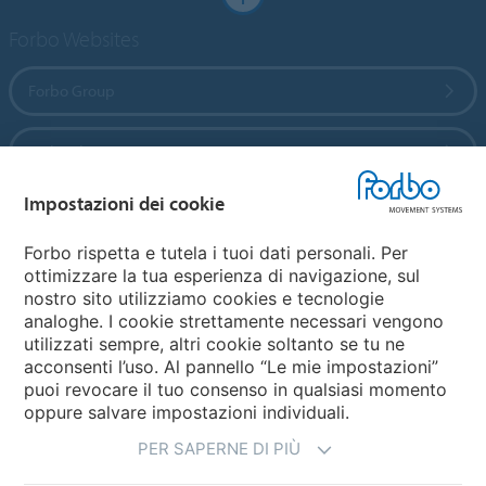
Forbo Websites
Forbo Group
Forbo Flooring Systems
Impostazioni dei cookie
Forbo Movement Systems
Forbo rispetta e tutela i tuoi dati personali. Per
ottimizzare la tua esperienza di navigazione, sul
nostro sito utilizziamo cookies e tecnologie
Seleziona una Nazione
analoghe. I cookie strettamente necessari vengono
utilizzati sempre, altri cookie soltanto se tu ne
Seleziona la tua Nazione
acconsenti l’uso. Al pannello “Le mie impostazioni”
puoi revocare il tuo consenso in qualsiasi momento
oppure salvare impostazioni individuali.
PER SAPERNE DI PIÙ