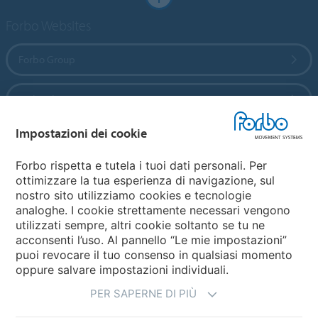
Forbo Websites
Forbo Group
Forbo Flooring Systems
Impostazioni dei cookie
Forbo Movement Systems
Forbo rispetta e tutela i tuoi dati personali. Per
ottimizzare la tua esperienza di navigazione, sul
nostro sito utilizziamo cookies e tecnologie
Seleziona una Nazione
analoghe. I cookie strettamente necessari vengono
utilizzati sempre, altri cookie soltanto se tu ne
Seleziona la tua Nazione
acconsenti l’uso. Al pannello “Le mie impostazioni”
puoi revocare il tuo consenso in qualsiasi momento
oppure salvare impostazioni individuali.
PER SAPERNE DI PIÙ