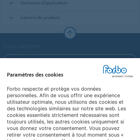
Domaines d’application
Gamme de produits
Forbo Websites
Forbo Group
Paramètres des cookies
Forbo Flooring Systems
Forbo respecte et protège vos données
personnelles. Afin de vous offrir une expérience
Forbo Movement Systems
utilisateur optimale, nous utilisons des cookies et
des technologies similaires sur notre site web. Les
cookies essentiels strictement nécessaires sont
toujours utilisés, les autres cookies uniquement si
Choisir un pays
vous donnez votre consentement. Vous pouvez
retirer votre consentement à tout moment sous «
Choisir son pays