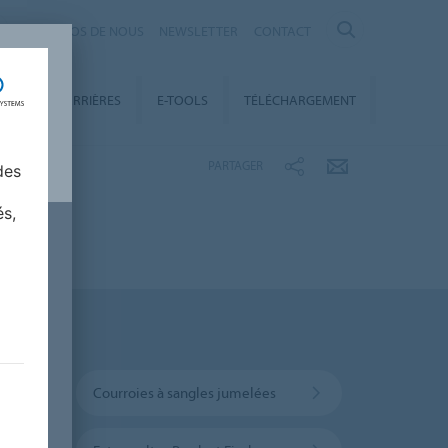
À PROPOS DE NOUS
NEWSLETTER
CONTACT
ENT
CARRIÈRES
E-TOOLS
TÉLÉCHARGEMENT
PARTAGER
des
és,
Courroies à sangles jumelées