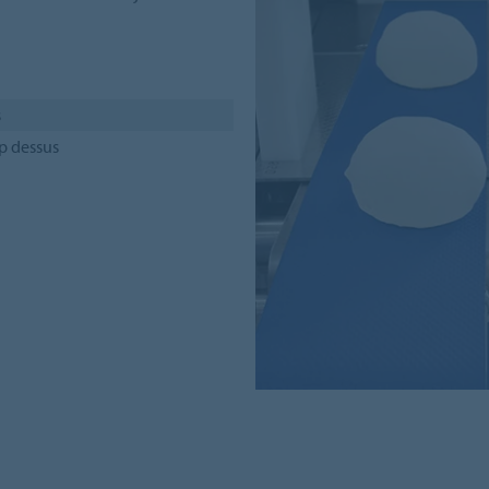
s
p dessus