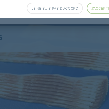
oies d'entrainement
Bandes élastiques pour l'agro-aliment
JE NE SUIS PAS D'ACCORD
J’ACCEPT
s