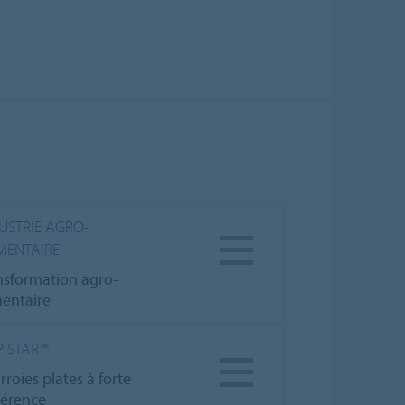
USTRIE AGRO-
MENTAIRE
nsformation agro-
mentaire
P STAR™
roies plates à forte
érence