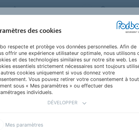
FORBO MOVEMENT SYSTEMS
FRANCE
INDUSTRIES ET
ramètres des cookies
PRODUITS
SERVICE
ENVIRONNEM
APPLICATIONS
bo respecte et protège vos données personnelles. Afin de
 pour l'agro-alimentaire
s offrir une expérience utilisateur optimale, nous utilisons 
S POUR L'AGRO-
kies et des technologies similaires sur notre site web. Les
kies essentiels strictement nécessaires sont toujours utilis
 autres cookies uniquement si vous donnez votre
sentement. Vous pouvez retirer votre consentement à tout
ment sous « Mes paramètres » ou effectuer des
amétrages individuels.
DÉVELOPPER
inement de rouleaux
Entrainement tangentiel
Mes paramètres