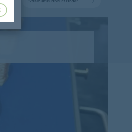
aire
Extremultus Product Finder
E