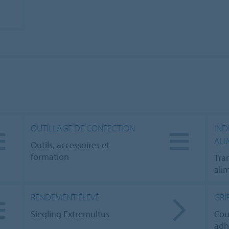
OUTILLAGE DE CONFECTION
IND
ALI
Outils, accessoires et
formation
Tra
ali
RENDEMENT ÉLEVÉ
GRI
Siegling Extremultus
Cour
adh