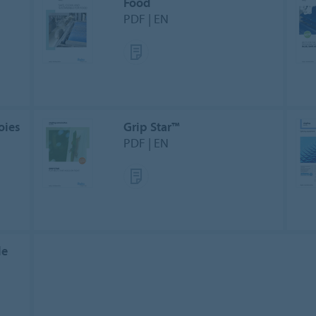
Food
PDF | EN
oies
Grip Star™
PDF | EN
le