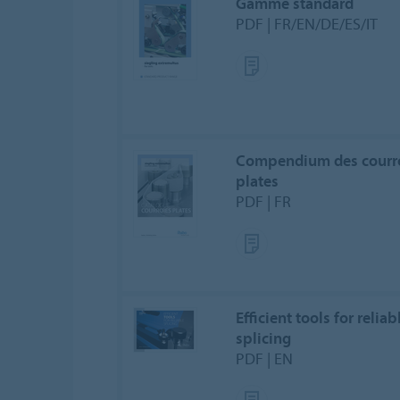
Gamme standard
PDF | FR/EN/DE/ES/IT
Compendium des courr
plates
PDF | FR
Efficient tools for reliab
splicing
PDF | EN