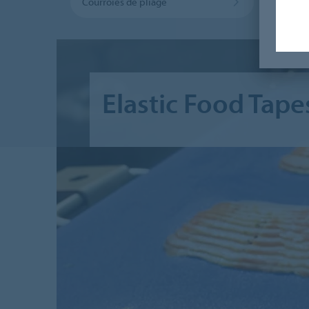
Courroies de pliage
Courr
Elastic Food Tape