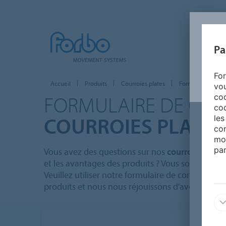
Pa
ACCUEIL
For
Accueil
Produits
Courroies plates
Formulaire de con
vou
FORMULAIRE DE CO
coo
coo
COURROIES PLATES
les
con
mo
par
Vous avez des questions sur nos
courroies plate
et les avantages des produits ? Vous souhaitez r
Veuillez utiliser notre formulaire de contact. No
produits et nous nous réjouissons d'avoir de vos