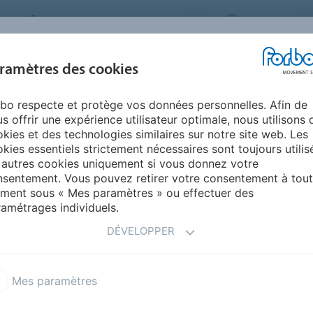
FORBO MOVEMENT SYSTEMS
FRANCE
INDUSTRIES ET
ramètres des cookies
PRODUITS
SERVICE
ENVIRONNEM
APPLICATIONS
bo respecte et protège vos données personnelles. Afin de
tact pour les courroies plates
s offrir une expérience utilisateur optimale, nous utilisons 
NTACT POUR
LES
kies et des technologies similaires sur notre site web. Les
kies essentiels strictement nécessaires sont toujours utilis
 autres cookies uniquement si vous donnez votre
sentement. Vous pouvez retirer votre consentement à tout
ment sous « Mes paramètres » ou effectuer des
amétrages individuels.
s
? Vous souhaitez en savoir plus sur les caractéristiques
ecevoir un échantillon ?
DÉVELOPPER
us sommes ravis de l'intérêt que vous portez à nos
 nouvelles.
Mes paramètres