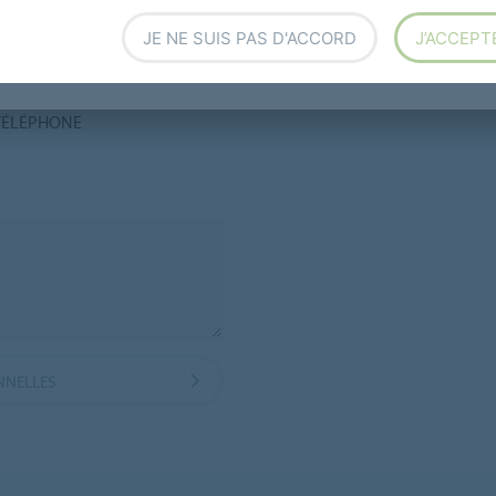
us aider ?
JE NE SUIS PAS D'ACCORD
J’ACCEPT
TÉLÉPHONE
NNELLES