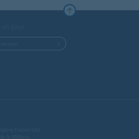
r un pays
 son pays
egling France SAS
de la Mitterie