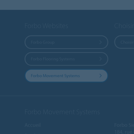
Forbo Websites
Choisi
Forbo Group
Choisir
Forbo Flooring Systems
Forbo Movement Systems
Forbo Movement Systems
Accueil
Forbo Si
184, rue 