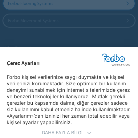
Forbo Flooring Systems
Forbo Movement Systems
Ülke Siteleri
Çerez Ayarları
Ülkenizi Seçin
Forbo kişisel verilerinize saygı duymakta ve kişisel
verilerinizi korumaktadır. Size optimum bir kullanım
My Forbo
deneyimi sunabilmek için internet sitelerimizde çerez
ve benzeri teknolojiler kullanıyoruz.. Mutlak gerekli
Ürünler
çerezler bu kapsamda daima, diğer çerezler sadece
Covid-19
siz kullanımını kabul etmeniz halinde kullanılmaktadır.
«Ayarlarım»’dan izninizi her zaman iptal edebilir veya
kişisel ayarlar yapabilirsiniz.
DAHA FAZLA BILGI