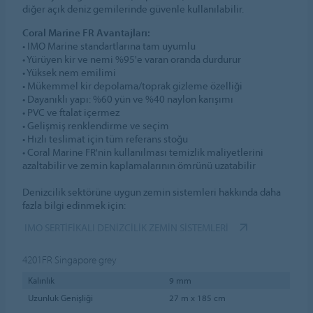
diğer açık deniz gemilerinde güvenle kullanılabilir.
Coral Marine FR Avantajları:
• IMO Marine standartlarına tam uyumlu
• Yürüyen kir ve nemi %95'e varan oranda durdurur
• Yüksek nem emilimi
• Mükemmel kir depolama/toprak gizleme özelliği
• Dayanıklı yapı: %60 yün ve %40 naylon karışımı
• PVC ve ftalat içermez
• Gelişmiş renklendirme ve seçim
• Hızlı teslimat için tüm referans stoğu
• Coral Marine FR'nin kullanılması temizlik maliyetlerini
azaltabilir ve zemin kaplamalarının ömrünü uzatabilir
Denizcilik sektörüne uygun zemin sistemleri hakkında daha
fazla bilgi edinmek için:
IMO SERTIFIKALI DENIZCILIK ZEMIN SISTEMLERI
4201FR
Singapore grey
Kalınlık
9 mm
Uzunluk Genişliği
27 m x 185 cm