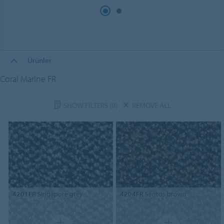
Ürünler
Coral Marine FR
SHOW FILTERS
(0)
REMOVE ALL
4201FR
Singapore grey
4204FR
Santos brown