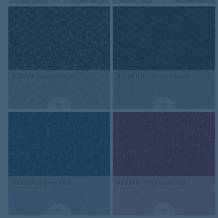
4207FR
Panama blue
4210FR
Rotterdam black
4222FR
Sydney blue
4223FR
Hong Kong red