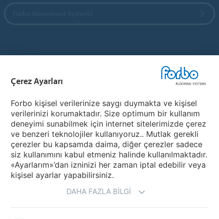
Forbo Movement Systems
Ülke Siteleri
Çerez Ayarları
Ülkenizi Seçin
Forbo kişisel verilerinize saygı duymakta ve kişisel
verilerinizi korumaktadır. Size optimum bir kullanım
My Forbo
deneyimi sunabilmek için internet sitelerimizde çerez
ve benzeri teknolojiler kullanıyoruz.. Mutlak gerekli
Ürünler
çerezler bu kapsamda daima, diğer çerezler sadece
Covid-19
siz kullanımını kabul etmeniz halinde kullanılmaktadır.
«Ayarlarım»’dan izninizi her zaman iptal edebilir veya
kişisel ayarlar yapabilirsiniz.
DAHA FAZLA BILGI