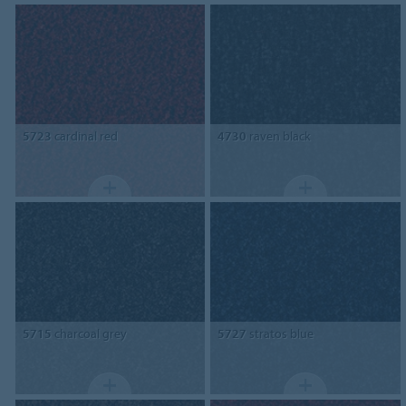
5723
cardinal red
4730
raven black
5715
charcoal grey
5727
stratos blue