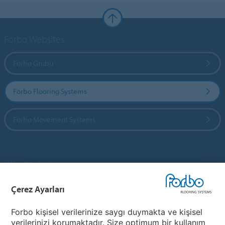
Forbo Websites
Forbo Grubu
Forbo Flooring Systems
Forbo Movement Systems
Ülke Siteleri
Çerez Ayarları
Ülkenizi Seçin
Forbo kişisel verilerinize saygı duymakta ve kişisel
verilerinizi korumaktadır. Size optimum bir kullanım