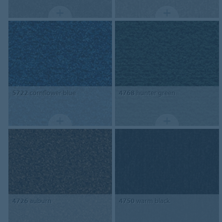
5722
cornflower blue
4768
hunter green
4726
auburn
4750
warm black