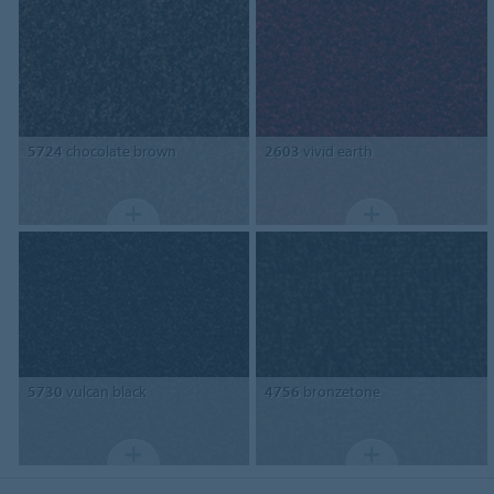
5724
chocolate brown
2603
vivid earth
5730
vulcan black
4756
bronzetone