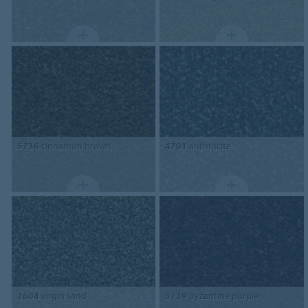
5736
cinnamon brown
4701
anthracite
2604
virgin sand
5739
Byzantine purple