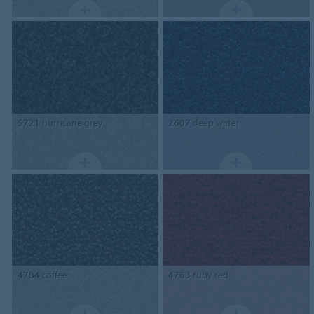
5721
hurricane grey
2607
deep water
4784
coffee
4763
ruby red