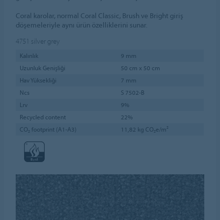
Coral karolar, normal Coral Classic, Brush ve Bright giriş
döşemeleriyle aynı ürün özelliklerini sunar.
4751
silver grey
Kalınlık
9 mm
Uzunluk Genişliği
50 cm x 50 cm
Hav Yüksekliği
7 mm
Ncs
S 7502-B
Lrv
9%
Recycled content
22%
CO₂ footprint (A1-A3)
11,82 kg CO₂e/m²