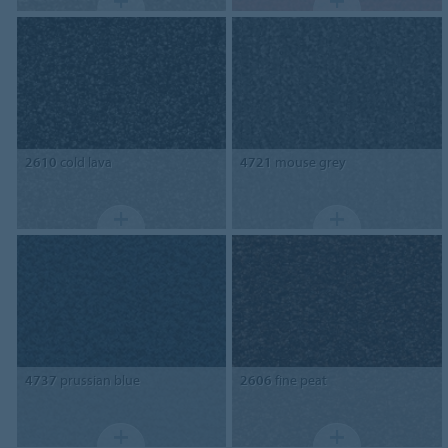
2610
cold lava
4721
mouse grey
4737
prussian blue
2606
fine peat