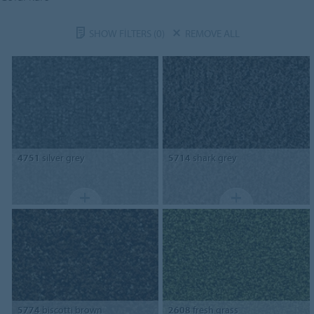
SHOW FILTERS
(0)
REMOVE ALL
4751
silver grey
5714
shark grey
5774
biscotti brown
2608
fresh grass