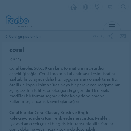
MENU
PAYLAŞ
Coral giriş sistemleri
coral
karo
Coral karolar,
50 x 50 cm karo
formatlarının getirdiği
esnekliği sağlar. Coral karoların kullanılması, kesim israfını
azaltabilir ve ayrıca daha hızlı uygulamalara olanak tanır. Bu,
özellikle kapalı kalma süresi veya bir perakende mağazasının
açılış saatleri tehlikede olduğunda geçerlidir. Ek olarak,
modüler bir format seçmek daha kolay depolama ve
kullanım açısından ek avantajlar sağlar.
Coral karolar Coral Classic, Brush ve Bright
koleksiyonundaki tüm renklerde mevcuttur.
Renkler,
işlevsel ama çok çekici bir giriş için karıştırılabilir. Karolar
geniş dokuma veya mozaik şeklinde döşenebilir.