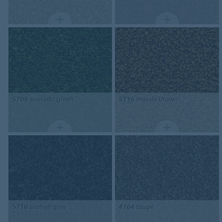
5708
avocado green
5716
masala brown
5710
asphalt grey
4764
taupe