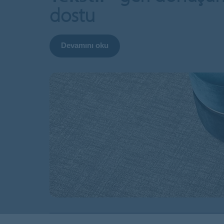
dostu
Devamını oku