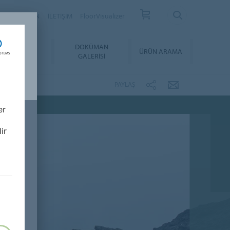
YER
BÜLTEN
İLETİŞİM
FloorVisualizer
YGULAMA &
DOKÜMAN
ÜRÜN ARAMA
BAKIM
GALERISI
PAYLAŞ
er
ir