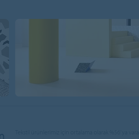
m
Tekstil ürünlerimiz için ortalama olarak %56'ya vara