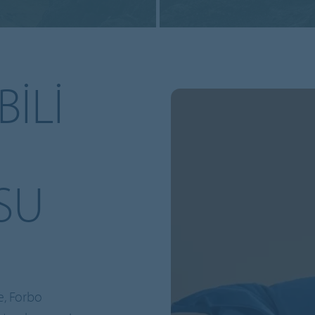
ILI
SU
e, Forbo