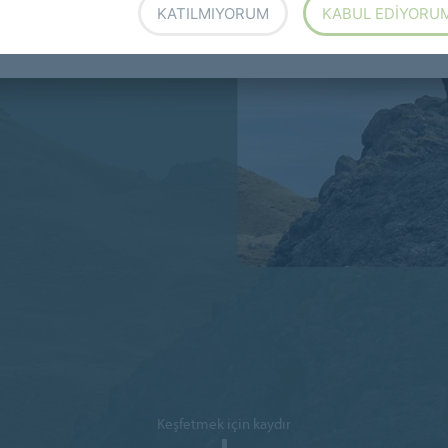
KATILMIYORUM
KABUL EDIYORU
Keşfetmek için kaydır