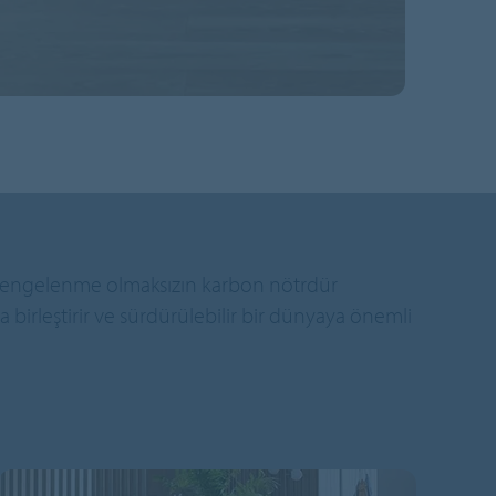
 dengelenme olmaksızın karbon nötrdür
a birleştirir ve sürdürülebilir bir dünyaya önemli