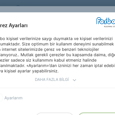
TURKEY
Sürdürülebilirlik
HAKKIMIZDA
KARİ
İLHAM KAYNAĞI &
U
rez Ayarları
SEGMENTLER
SÜRDÜRÜLEBILIRLIK
REFERANSLAR
bo kişisel verilerinize saygı duymakta ve kişisel verilerinizi
umaktadır. Size optimum bir kullanım deneyimi sunabilmek
n internet sitelerimizde çerez ve benzeri teknolojiler
lanıyoruz.. Mutlak gerekli çerezler bu kapsamda daima, diğ
ezler sadece siz kullanımını kabul etmeniz halinde
lanılmaktadır. «Ayarlarım»’dan izninizi her zaman iptal edebil
RAPORLAR
a kişisel ayarlar yapabilirsiniz.
DAHA FAZLA BILGI
IZI
Ayarlarım