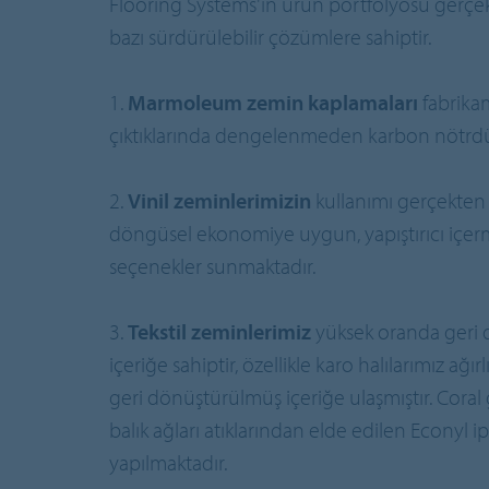
Flooring Systems'ın ürün portfolyosu gerçe
bazı sürdürülebilir çözümlere sahiptir.
1.
Marmoleum zemin kaplamaları
fabrika
çıktıklarında dengelenmeden karbon nötrdü
2.
Vinil zeminlerimizin
kullanımı gerçekten 
döngüsel ekonomiye uygun, yapıştırıcı içe
seçenekler sunmaktadır.
3.
Tekstil zeminlerimiz
yüksek oranda geri
içeriğe sahiptir, özellikle karo halılarımız ağı
geri dönüştürülmüş içeriğe ulaşmıştır. Coral gi
balık ağları atıklarından elde edilen Econyl ipl
yapılmaktadır.