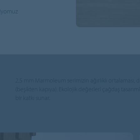
folyomuz
2,5 mm Marmoleum serimizin ağırlıklı ortalaması,
(beşikten kapıya). Ekolojik değerleri çağdaş tasarıml
bir katkı sunar.