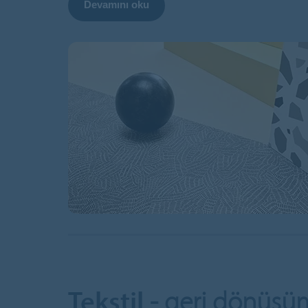
Devamını oku
Tekstil
- geri dönüşü