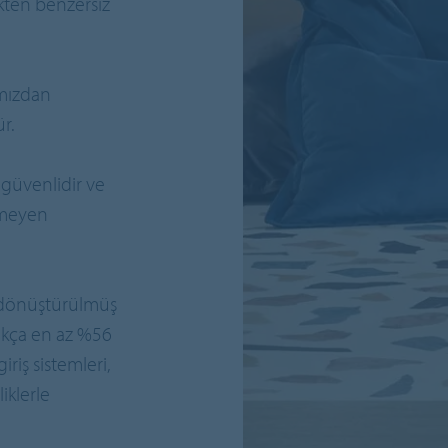
kten benzersiz
mızdan
r.
güvenlidir ve
rmeyen
 dönüştürülmüş
rlıkça en az %56
riş sistemleri,
iklerle