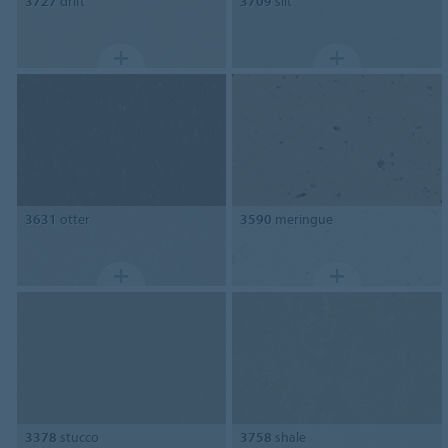
3727
drift
3709
silt
3631
otter
3590
meringue
3378
stucco
3758
shale