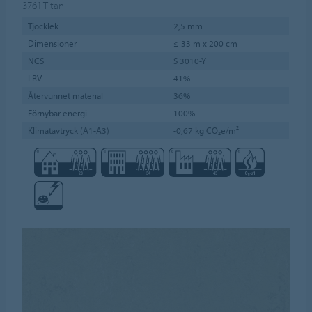
3761
Titan
Tjocklek
2,5 mm
Dimensioner
≤ 33 m x 200 cm
NCS
S 3010-Y
LRV
41%
Återvunnet material
36%
Förnybar energi
100%
Klimatavtryck (A1-A3)
-0,67 kg CO₂e/m²