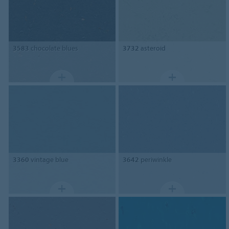
3583
chocolate blues
3732
asteroid
3360
vintage blue
3642
periwinkle