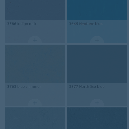
3586
indigo milk
3645
Neptune blue
3763
blue shimmer
3377
North Sea blue