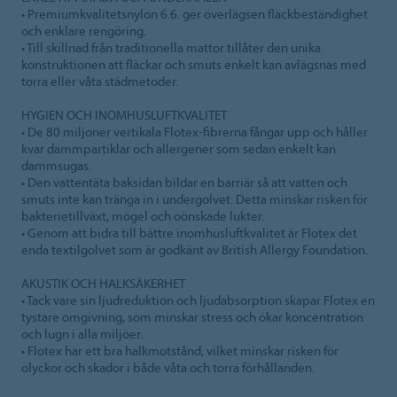
• Premiumkvalitetsnylon 6.6. ger överlägsen fläckbeständighet
och enklare rengöring.
• Till skillnad från traditionella mattor tillåter den unika
konstruktionen att fläckar och smuts enkelt kan avlägsnas med
torra eller våta städmetoder.
HYGIEN OCH INOMHUSLUFTKVALITET
• De 80 miljoner vertikala Flotex-fibrerna fångar upp och håller
kvar dammpartiklar och allergener som sedan enkelt kan
dammsugas.
• Den vattentäta baksidan bildar en barriär så att vatten och
smuts inte kan tränga in i undergolvet. Detta minskar risken för
bakterietillväxt, mögel och oönskade lukter.
• Genom att bidra till bättre inomhusluftkvalitet är Flotex det
enda textilgolvet som är godkänt av British Allergy Foundation.
AKUSTIK OCH HALKSÄKERHET
• Tack vare sin ljudreduktion och ljudabsorption skapar Flotex en
tystare omgivning, som minskar stress och ökar koncentration
och lugn i alla miljöer.
• Flotex har ett bra halkmotstånd, vilket minskar risken för
olyckor och skador i både våta och torra förhållanden.