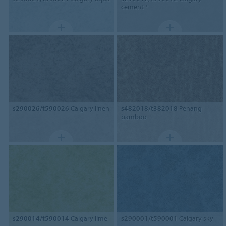
cement *
s290026/t590026
Calgary linen
s482018/t382018
Penang
bamboo
s290014/t590014
Calgary lime
s290001/t590001
Calgary sky