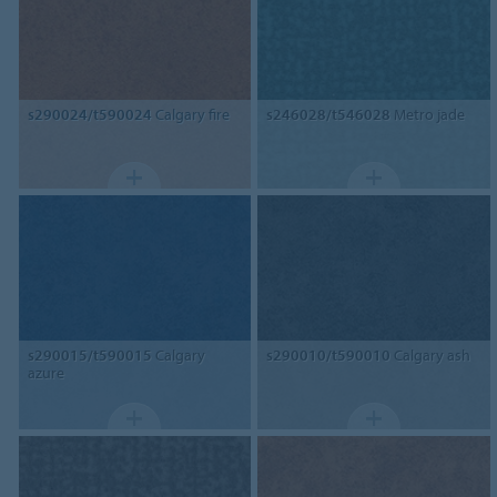
s290024/t590024
Calgary fire
s246028/t546028
Metro jade
s290015/t590015
Calgary
s290010/t590010
Calgary ash
azure