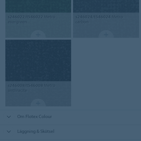
s246022/t546022
Metro
s246024/t546024
Metro
evergreen
carbon
s246008/t546008
Metro
anthracite
Om Flotex Colour
Läggning & Skötsel