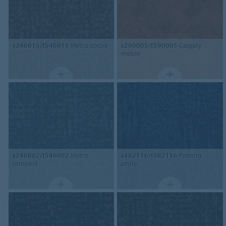
s246015/t546015
Metro cocoa
s290005/t590005
Calgary
melon
s246002/t546002
Metro
s482116/t382116
Penang
tempest
azure