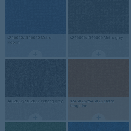
s246020/t546020
Metro
s246006/t546006
Metro grey
lagoon
s482037/t382037
Penang grey
s246025/t546025
Metro
tangerine