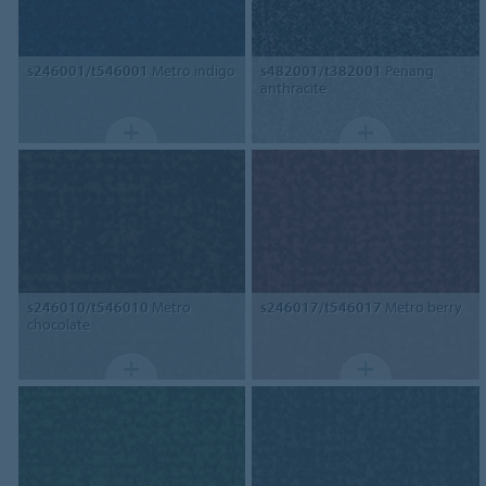
s246001/t546001
Metro indigo
s482001/t382001
Penang
anthracite
s246010/t546010
Metro
s246017/t546017
Metro berry
chocolate