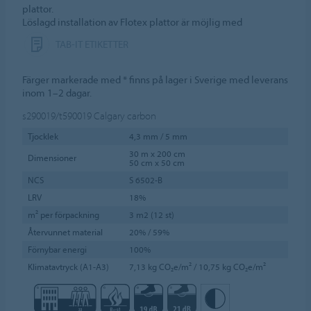
plattor.
Löslagd installation av Flotex plattor är möjlig med
TAB-IT ETIKETTER
Färger markerade med * finns på lager i Sverige med leverans
inom 1–2 dagar.
s290019/t590019
Calgary carbon
Tjocklek
4,3 mm / 5 mm
30 m x 200 cm
Dimensioner
50 cm x 50 cm
NCS
S 6502-B
LRV
18%
m² per förpackning
3 m2 (12 st)
Återvunnet material
20% / 59%
Förnybar energi
100%
Klimatavtryck (A1-A3)
7,13 kg CO₂e/m² / 10,75 kg CO₂e/m²