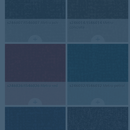
s246007/t546007
Metro ash
s246014/t546014
Metro
concrete
s246026/t546026
Metro red
s246032/t546032
Metro petrol