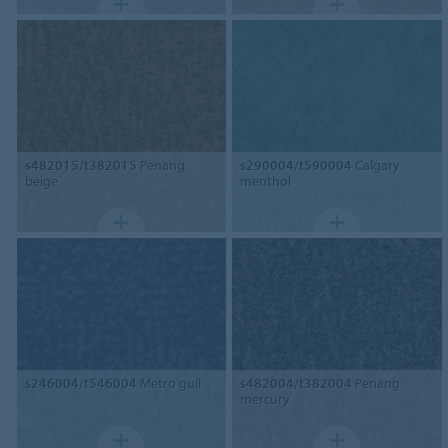
s482015/t382015
Penang
s290004/t590004
Calgary
beige
menthol
s246004/t546004
Metro gull
s482004/t382004
Penang
mercury