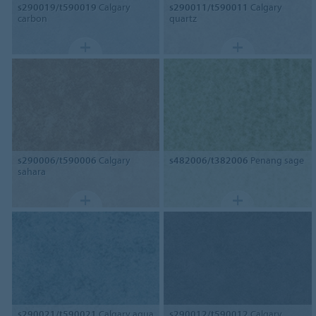
s290019/t590019
Calgary
s290011/t590011
Calgary
carbon
quartz
s290006/t590006
Calgary
s482006/t382006
Penang sage
sahara
s290021/t590021
Calgary aqua
s290012/t590012
Calgary