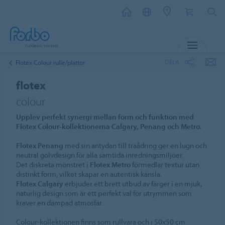
MENY
DELA
Flotex Colour rulle/plattor
flotex
colour
Upplev perfekt synergi mellan form och funktion med
Flotex Colour-kollektionerna Calgary, Penang och Metro.
Flotex Penang
med sin antydan till träådring ger en lugn och
neutral golvdesign för alla samtida inredningsmiljöer.
Det diskreta mönstret i
Flotex Metro
förmedlar textur utan
distinkt form, vilket skapar en autentisk känsla.
Flotex Calgary
erbjuder ett brett utbud av färger i en mjuk,
naturlig design som är ett perfekt val för utrymmen som
kräver en dämpad atmosfär.
Colour-kollektionen finns som rullvara och i 50x50 cm