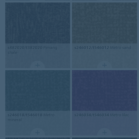
s482020/t382020
Penang
s246012/t546012
Metro sand
shale
s246018/t546018
Metro
s246034/t546034
Metro lilac
mineral