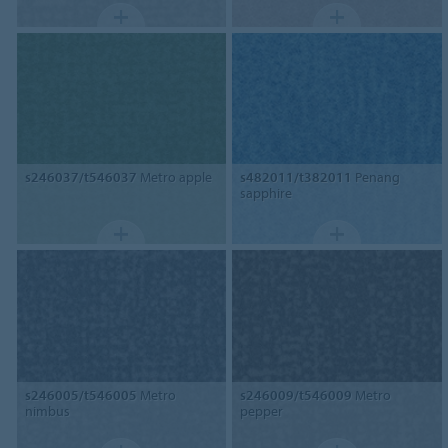
s246037/t546037
Metro apple
s482011/t382011
Penang
sapphire
s246005/t546005
Metro
s246009/t546009
Metro
nimbus
pepper