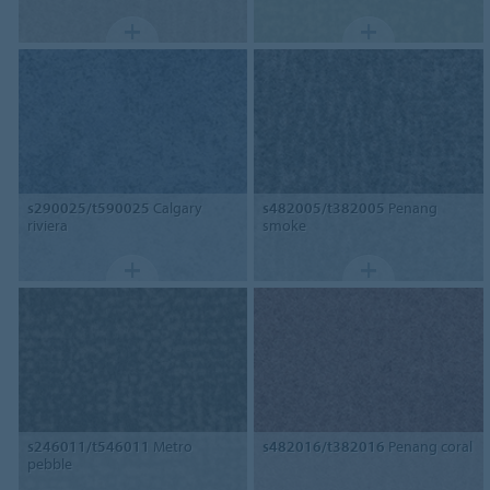
s290025/t590025
Calgary
s482005/t382005
Penang
riviera
smoke
s246011/t546011
Metro
s482016/t382016
Penang coral
pebble