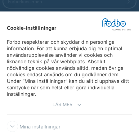
Forbo-koncernen
Forbo Flooring Systems
Cookie-inställningar
Forbo Movement Systems
Forbo respekterar och skyddar din personliga
information. För att kunna erbjuda dig en optimal
användarupplevelse använder vi cookies och
liknande teknik på vår webbplats. Absolut
Välj land
nödvändiga cookies används alltid, medan övriga
cookies endast används om du godkänner dem.
Välj ditt land
Under ”Mina inställningar” kan du alltid upphäva ditt
samtycke när som helst eller göra individuella
inställningar.
LÄS MER
Mina inställningar
Ansvarsfriskrivning & Användningsvillkor
Datasekretessförklaring