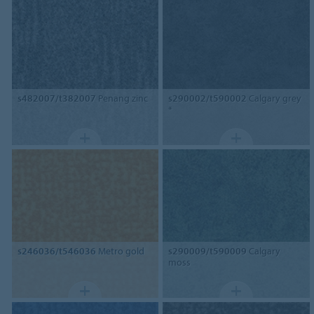
s482007/t382007
Penang zinc
s290002/t590002
Calgary grey
*
s246036/t546036
Metro gold
s290009/t590009
Calgary
moss