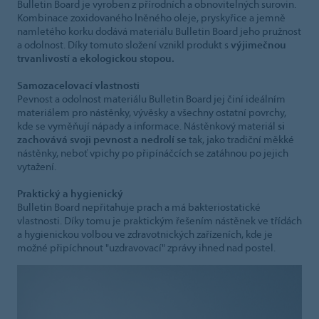
Bulletin Board je vyroben z přírodních a obnovitelných surovin.
Kombinace zoxidovaného lněného oleje, pryskyřice a jemně
namletého korku dodává materiálu Bulletin Board jeho pružnost
a odolnost. Díky tomuto složení vznikl produkt s
výjimečnou
trvanlivostí a ekologickou stopou.
Samozacelovací vlastnosti
Pevnost a odolnost materiálu Bulletin Board jej činí ideálním
materiálem pro nástěnky, vývěsky a všechny ostatní povrchy,
kde se vyměňují nápady a informace. Nástěnkový materiál
si
zachovává svoji pevnost a nedrolí se
tak, jako tradiční měkké
nástěnky, neboť vpichy po připínáčcích se zatáhnou po jejich
vytažení.
Praktický a hygienický
Bulletin Board nepřitahuje prach a má bakteriostatické
vlastnosti. Díky tomu je praktickým řešením nástěnek ve třídách
a hygienickou volbou ve zdravotnických zařízeních, kde je
možné připíchnout "uzdravovací" zprávy ihned nad postel.