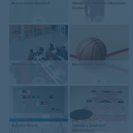
Marmoleum
Marbled
Akustické linoleum
Akustické
linoleum
Vodivé linoleum
Marmoleum Sport
Bulletin Board
Tvoření
s linoleem
Marmoleum