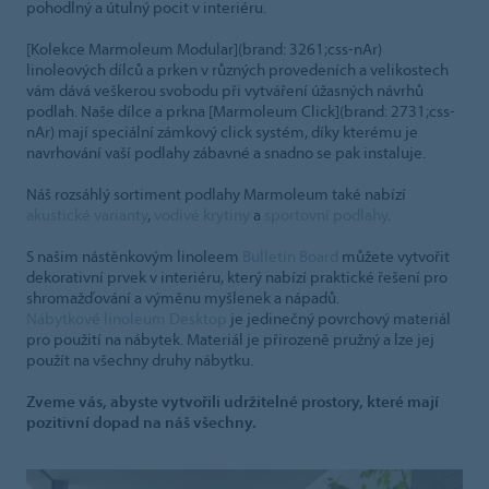
pohodlný a útulný pocit v interiéru.
[Kolekce Marmoleum Modular](brand: 3261;css-nAr)
linoleových dílců a prken v různých provedeních a velikostech
vám dává veškerou svobodu při vytváření úžasných návrhů
podlah. Naše dílce a prkna [Marmoleum Click](brand: 2731;css-
nAr) mají speciální zámkový click systém, díky kterému je
navrhování vaší podlahy zábavné a snadno se pak instaluje.
Náš rozsáhlý sortiment podlahy Marmoleum také nabízí
akustické varianty
,
vodivé krytiny
a
sportovní podlahy
.
S našim nástěnkovým linoleem
Bulletin Board
můžete vytvořit
dekorativní prvek v interiéru, který nabízí praktické řešení pro
shromažďování a výměnu myšlenek a nápadů.
Nábytkové linoleum Desktop
je jedinečný povrchový materiál
pro použití na nábytek. Materiál je přirozeně pružný a lze jej
použít na všechny druhy nábytku.
Zveme vás, abyste vytvořili udržitelné prostory, které mají
pozitivní dopad na náš všechny.