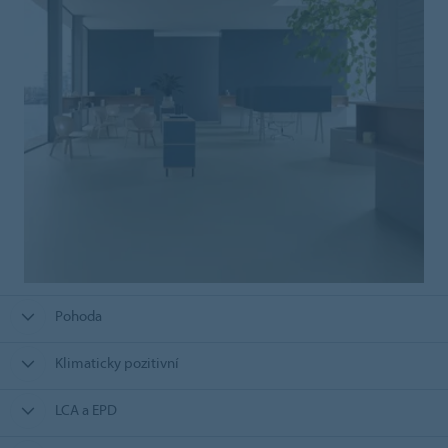
Pohoda
Klimaticky pozitivní
LCA a EPD