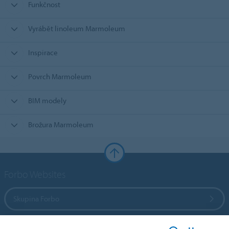
Funkčnost
Vyrábět linoleum Marmoleum
Inspirace
Povrch Marmoleum
BIM modely
Brožura Marmoleum
Forbo Websites
Skupina Forbo
Forbo Flooring Systems