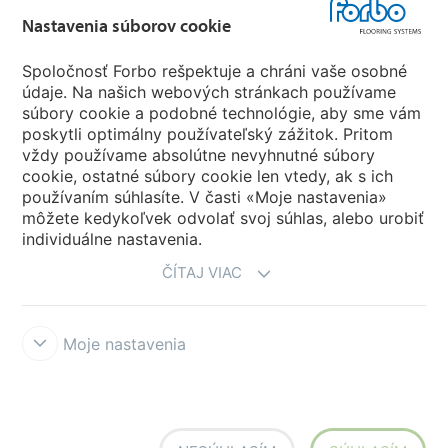
Nastavenia súborov cookie
Forbo Movement Systems
Spoločnosť Forbo rešpektuje a chráni vaše osobné
údaje. Na našich webových stránkach používame
súbory cookie a podobné technológie, aby sme vám
poskytli optimálny používateľský zážitok. Pritom
Zvoľte krajinu
vždy používame absolútne nevyhnutné súbory
cookie, ostatné súbory cookie len vtedy, ak s ich
Zvoľte svoju krajinu
používaním súhlasíte. V časti «Moje nastavenia»
môžete kedykoľvek odvolať svoj súhlas, alebo urobiť
individuálne nastavenia.
ČÍTAJ VIAC
Moje nastavenia
Vyhlásenia a podmienky používania
Vyhlásenie o ochrane osobných
údajov
Cookies
Forbo Integrity Line
Nastavenia súborov cookie