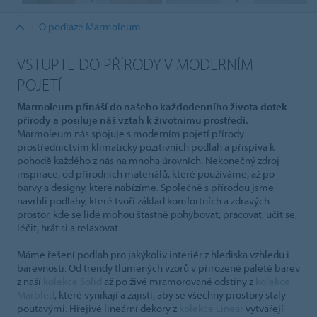
O podlaze Marmoleum
VSTUPTE DO PŘÍRODY V MODERNÍM
POJETÍ
Marmoleum přináší do našeho každodenního života dotek
přírody a posiluje náš vztah k životnímu prostředí.
Marmoleum nás spojuje s moderním pojetí přírody
prostřednictvím klimaticky pozitivních podlah a přispívá k
pohodě každého z nás na mnoha úrovních. Nekonečný zdroj
inspirace, od přírodních materiálů, které používáme, až po
barvy a designy, které nabízíme. Společně s přírodou jsme
navrhli podlahy, které tvoří základ komfortních a zdravých
prostor, kde se lidé mohou šťastně pohybovat, pracovat, učit se,
léčit, hrát si a relaxovat.
Máme řešení podlah pro jakýkoliv interiér z hlediska vzhledu i
barevnosti. Od trendy tlumených vzorů v přirozené paletě barev
z naší
kolekce Solid
až po živé mramorované odstíny z
kolekce
Marbled
, které vynikají a zajistí, aby se všechny prostory staly
poutavými. Hřejivé lineární dekory z
kolekce Linear
vytvářejí