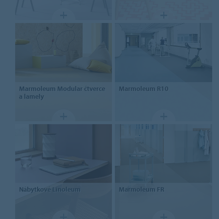
Marmoleum
Modular čtverce
Marmoleum
R10
a lamely
Nábytkové
Linoleum
Marmoleum
FR