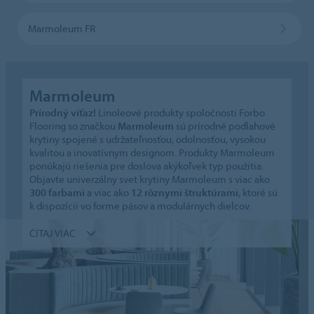
Marmoleum FR
Marmoleum
Prírodný víťaz!
Linoleové produkty spoločnosti Forbo
Flooring so značkou
Marmoleum
sú prírodné podlahové
krytiny spojené s udržateľnosťou, odolnosťou, vysokou
kvalitou a inovatívnym designom. Produkty Marmoleum
ponúkajú riešenia pre doslova akýkoľvek typ použitia.
Objavte univerzálny svet krytiny Marmoleum s viac ako
300 farbami
a viac ako
12 rôznymi štruktúrami
, ktoré sú
k dispozícii vo forme pásov a modulárnych dielcov.
ČÍTAJ VIAC