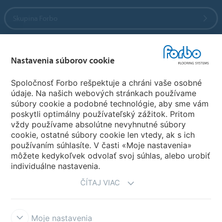
Skupina Forbo
Forbo Flooring Systems
Nastavenia súborov cookie
Forbo Movement Systems
Spoločnosť Forbo rešpektuje a chráni vaše osobné
údaje. Na našich webových stránkach používame
súbory cookie a podobné technológie, aby sme vám
poskytli optimálny používateľský zážitok. Pritom
Zvoľte krajinu
vždy používame absolútne nevyhnutné súbory
cookie, ostatné súbory cookie len vtedy, ak s ich
Zvoľte svoju krajinu
používaním súhlasíte. V časti «Moje nastavenia»
môžete kedykoľvek odvolať svoj súhlas, alebo urobiť
individuálne nastavenia.
ČÍTAJ VIAC
Moje nastavenia