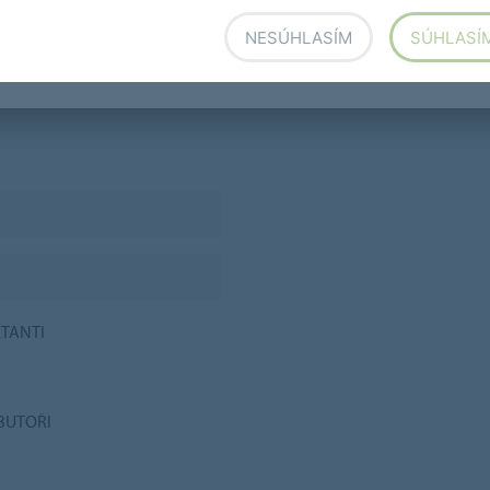
NESÚHLASÍM
SÚHLASÍ
KTANTI
BUTOŘI