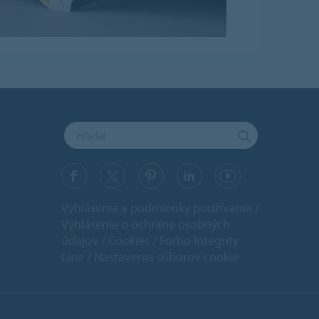
Vyhlásenia a podmienky používania
Vyhlásenie o ochrane osobných
údajov
Cookies
Forbo Integrity
Line
Nastavenia súborov cookie