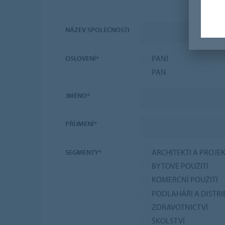
NÁZEV SPOLEČNOSTI
PANÍ
OSLOVENÍ*
PAN
JMÉNO*
PŘÍJMENÍ*
ARCHITEKTI A PROJE
SEGMENTY*
BYTOVÉ POUŽITÍ
KOMERČNÍ POUŽITÍ
PODLAHÁŘI A DISTRI
ZDRAVOTNICTVÍ
ŠKOLSTVÍ