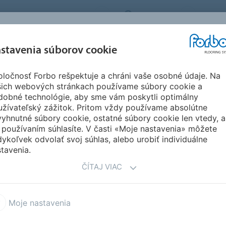
FORBO FLOORING SYSTEMS
SLOVAKIA
O NÁS
REFERENCIE A
SŤAH
stavenia súborov cookie
SEGMENTY
UDRŽATEĽNOSŤ
INŠPIRÁCIE
DOKU
ločnosť Forbo rešpektuje a chráni vaše osobné údaje. Na
šich webových stránkach používame súbory cookie a
RING SYSTEMS
dobné technológie, aby sme vám poskytli optimálny
užívateľský zážitok. Pritom vždy používame absolútne
yhnutné súbory cookie, ostatné súbory cookie len vtedy, a
 používaním súhlasíte. V časti «Moje nastavenia» môžete
ykoľvek odvolať svoj súhlas, alebo urobiť individuálne
tavenia.
Důležité vědět
ČÍTAJ VIAC
jnovější zprávy z dění ve
Kdykoliv můžete zrušit odběr
a Slovenská Republika.
ve všech příchozích emailec
nebo případně
kliknutím zd
Moje nastavenia