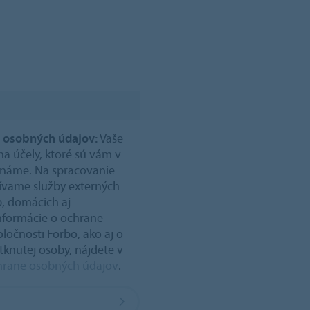
 osobných údajov:
Vaše
a účely, ktoré sú vám v
známe. Na spracovanie
ívame služby externých
b, domácich aj
informácie o ochrane
ločnosti Forbo, ako aj o
tknutej osoby, nájdete v
chrane osobných údajov
.