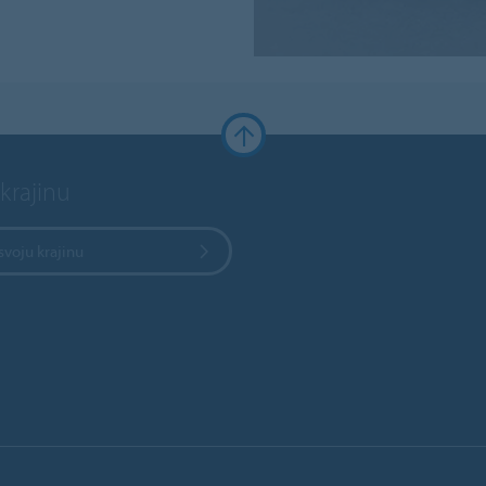
krajinu
svoju krajinu