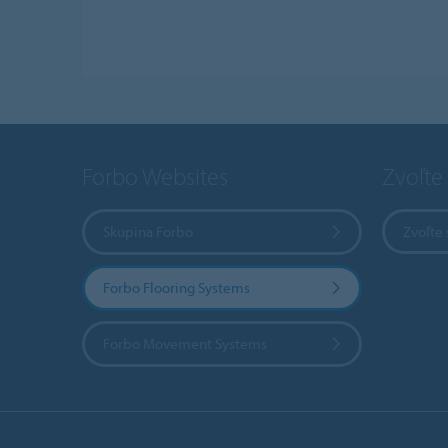
Forbo Websites
Zvoľte 
Skupina Forbo
Zvoľte 
Forbo Flooring Systems
Forbo Movement Systems