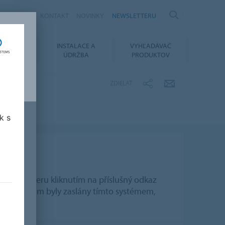
KARIÉRA
KONTAKT
NOVINKY
NEWSLETTERU
OVANIE
INSTALACE A
VYHĽADÁVAČ
MENTOV
ÚDRŽBA
PRODUKTOV
ZDIELAŤ
k s
 newsletteru kliknutím na příslušný odkaz
h, které vám byly zaslány tímto systémem,
e
.