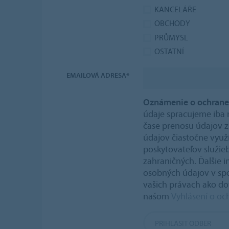
KANCELÁŘE
OBCHODY
PRŮMYSL
OSTATNÍ
EMAILOVÁ ADRESA*
Oznámenie o ochrane
údaje spracujeme iba n
čase prenosu údajov 
údajov čiastočne využ
poskytovateľov služie
zahraničných. Ďalšie 
osobných údajov v spo
vašich právach ako do
našom
Vyhlásení o o
PŘIHLÁSIT ODBĚR