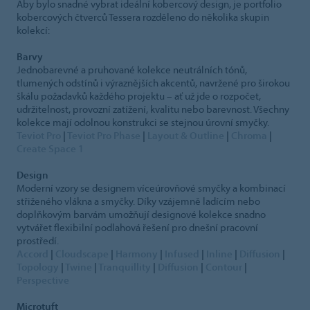
Aby bylo snadné vybrat ideální kobercový design, je portfolio
kobercových čtverců Tessera rozděleno do několika skupin
kolekcí:
Barvy
Jednobarevné a pruhované kolekce neutrálních tónů,
tlumených odstínů i výraznějších akcentů, navržené pro širokou
škálu požadavků každého projektu – ať už jde o rozpočet,
udržitelnost, provozní zatížení, kvalitu nebo barevnost. Všechny
kolekce mají odolnou konstrukci se stejnou úrovní smyčky.
Teviot Pro
|
Teviot Pro Phase
|
Layout & Outline
|
Chroma
|
Create Space 1
Design
Moderní vzory se designem víceúrovňové smyčky a kombinací
střiženého vlákna a smyčky. Díky vzájemně ladícím nebo
doplňkovým barvám umožňují designové kolekce snadno
vytvářet flexibilní podlahová řešení pro dnešní pracovní
prostředí.
Accord
|
Cloudscape
|
Harmony
|
Infused
|
Inline
|
Diffusion
|
Topology
|
Twine
|
Tranquillity
|
Diffusion
|
Contour
|
Perspective
Microtuft