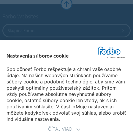
Forbo Websites
Skupina Forbo
Forbo Flooring Systems
Nastavenia súborov cookie
Forbo Movement Systems
Spoločnosť Forbo rešpektuje a chráni vaše osobné
údaje. Na našich webových stránkach používame
súbory cookie a podobné technológie, aby sme vám
poskytli optimálny používateľský zážitok. Pritom
Zvoľte krajinu
vždy používame absolútne nevyhnutné súbory
cookie, ostatné súbory cookie len vtedy, ak s ich
Zvoľte svoju krajinu
používaním súhlasíte. V časti «Moje nastavenia»
môžete kedykoľvek odvolať svoj súhlas, alebo urobiť
individuálne nastavenia.
ČÍTAJ VIAC