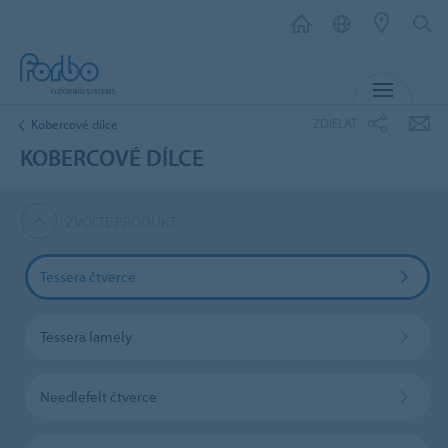
MENU
ZDIELAŤ
Kobercové dílce
KOBERCOVÉ DÍLCE
ZVOĽTE PRODUKT
Tessera čtverce
Tessera lamely
Needlefelt čtverce