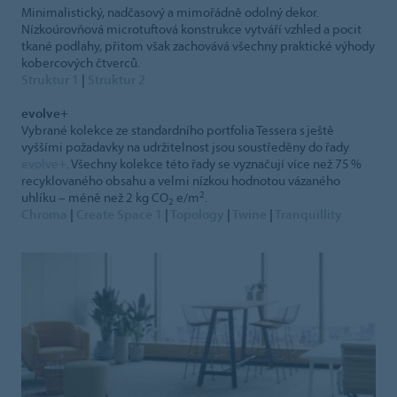
Minimalistický, nadčasový a mimořádně odolný dekor.
Nízkoúrovňová microtuftová konstrukce vytváří vzhled a pocit
tkané podlahy, přitom však zachovává všechny praktické výhody
kobercových čtverců.
Struktur 1
|
Struktur 2
evolve+
Vybrané kolekce ze standardního portfolia Tessera s ještě
vyššími požadavky na udržitelnost jsou soustředěny do řady
evolve+
. Všechny kolekce této řady se vyznačují více než 75 %
recyklovaného obsahu a velmi nízkou hodnotou vázaného
2
uhlíku – méně než 2 kg CO
e/m
.
2
Chroma
|
Create Space 1
|
Topology
|
Twine
|
Tranquillity