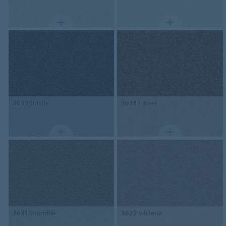
3633
thistle
3634
russet
3631
bramble
3622
wisteria