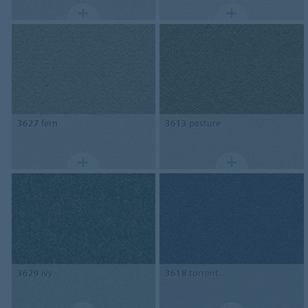
3627
fern
3613
pasture
3629
ivy
3618
torrent