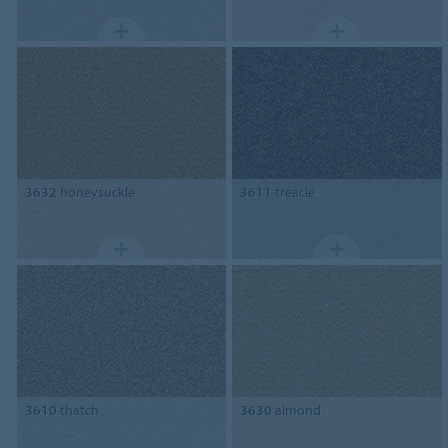
3632
honeysuckle
3611
treacle
3610
thatch
3630
almond