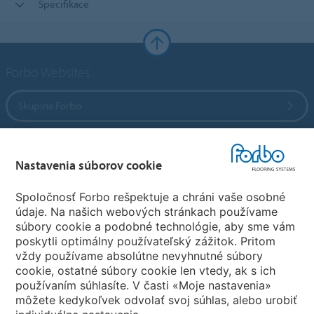
Specifikace
Forbo Websites
Skupina Forbo
Forbo Flooring Systems
Nastavenia súborov cookie
Forbo Movement Systems
Spoločnosť Forbo rešpektuje a chráni vaše osobné
údaje. Na našich webových stránkach používame
súbory cookie a podobné technológie, aby sme vám
poskytli optimálny používateľský zážitok. Pritom
Zvoľte krajinu
vždy používame absolútne nevyhnutné súbory
cookie, ostatné súbory cookie len vtedy, ak s ich
Zvoľte svoju krajinu
používaním súhlasíte. V časti «Moje nastavenia»
môžete kedykoľvek odvolať svoj súhlas, alebo urobiť