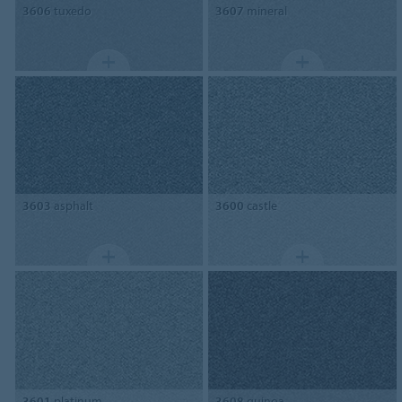
3606
tuxedo
3607
mineral
3603
asphalt
3600
castle
3601
platinum
3608
quinoa