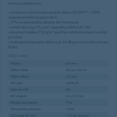
kritéria udržitelnosti.
• vyrobeno z plně probarvených vláken ECONYL® - 100%
regenerovaného polyamidu 6
• 77% recyklovaného obsahu dle hmotnosti
2
• méně než 2 kg CO
e/m
vázaného uhlíku (A1-A3)
2
• hmotnost vláken 750 g/m² zajišťuje odolnost a také komfort
při chůzi
• hodnota kročejového útlumu je 26 dB pro minimální přenos
hluku
3606
tuxedo
Hrúbka
6,4 mm
Dĺžka x Šírka
50 cm x 50 cm
Výška vlákien
3,5 mm
NCS kód
S 8502-B
Hodnota LRV
6%
M2 v balení
4 m2 (16 ks)
Recyklovaný obsah
77%
Obnoviteľná elektrina
100%
CO₂ stopa (A1-A3)
1,73 kg CO₂e/m²