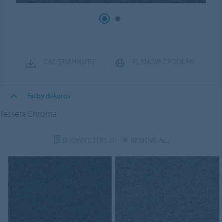
CAD STIAHNUTIE
PLÁNOVAČ PODLÁH
Farby dekorov
Tessera Chroma
SHOW FILTERS
(0)
REMOVE ALL