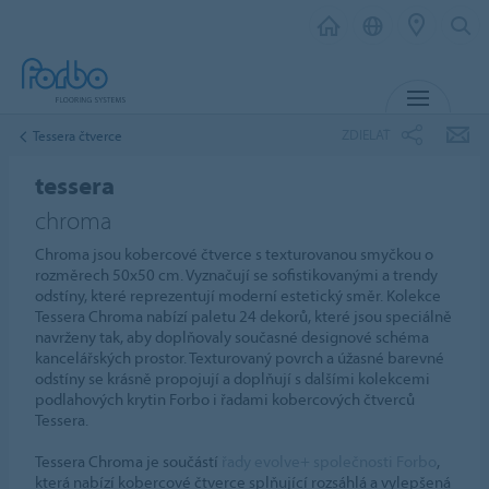
MENU
ZDIELAŤ
Tessera čtverce
tessera
chroma
Chroma jsou kobercové čtverce s texturovanou smyčkou o
rozměrech 50x50 cm. Vyznačují se sofistikovanými a trendy
odstíny, které reprezentují moderní estetický směr. Kolekce
Tessera Chroma nabízí paletu 24 dekorů, které jsou speciálně
navrženy tak, aby doplňovaly současné designové schéma
kancelářských prostor. Texturovaný povrch a úžasné barevné
odstíny se krásně propojují a doplňují s dalšími kolekcemi
podlahových krytin Forbo i řadami kobercových čtverců
Tessera.
Tessera Chroma je součástí
řady evolve+ společnosti Forbo
,
která nabízí kobercové čtverce splňující rozsáhlá a vylepšená