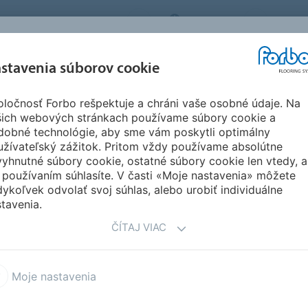
FORBO FLOORING SYSTEMS
SLOVAKIA
O NÁS
REFERENCIE A
SŤAH
stavenia súborov cookie
SEGMENTY
UDRŽATEĽNOSŤ
INŠPIRÁCIE
DOKU
ločnosť Forbo rešpektuje a chráni vaše osobné údaje. Na
ete Step
šich webových stránkach používame súbory cookie a
YLY
dobné technológie, aby sme vám poskytli optimálny
užívateľský zážitok. Pritom vždy používame absolútne
yhnutné súbory cookie, ostatné súbory cookie len vtedy, a
 používaním súhlasíte. V časti «Moje nastavenia» môžete
ykoľvek odvolať svoj súhlas, alebo urobiť individuálne
tavenia.
ČÍTAJ VIAC
 19 dB akustický vinyl
Modul'up 19 dB vinyl pro po
Moje nastavenia
 kolekce designérů
Vinyl digitální knihovna