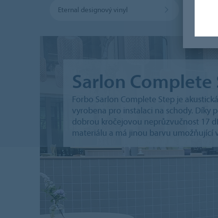
Eternal designový vinyl
Sarlo
Sarlon Complete 
Forbo Sarlon Complete Step je akustická 
vyrobena pro instalaci na schody. Díky
dobrou kročejovou neprůzvučnost 17 dB
materiálu a má jinou barvu umožňující v