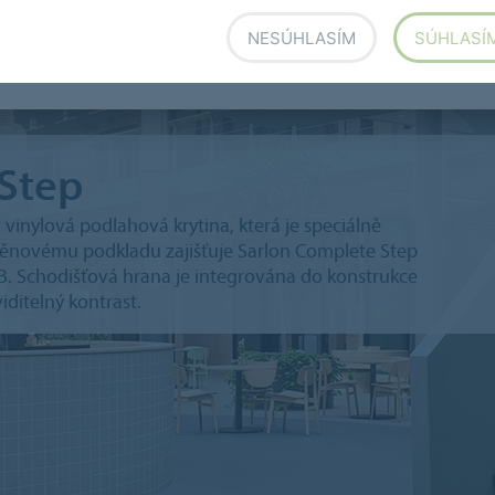
n Complete Step
NESÚHLASÍM
SÚHLASÍ
Step
vinylová podlahová krytina, která je speciálně
 pěnovému podkladu zajišťuje Sarlon Complete Step
. Schodišťová hrana je integrována do konstrukce
iditelný kontrast.