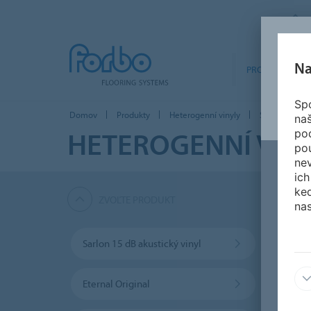
Na
PRODUKTY
Spo
Domov
Produkty
Heterogenní vinyly
Sarlon Compl
na
HETEROGENNÍ VIN
po
po
nev
ich
ked
ZVOĽTE PRODUKT
nas
Sarlon 15 dB akustický vinyl
Sarlon
Eternal Original
Vinyl