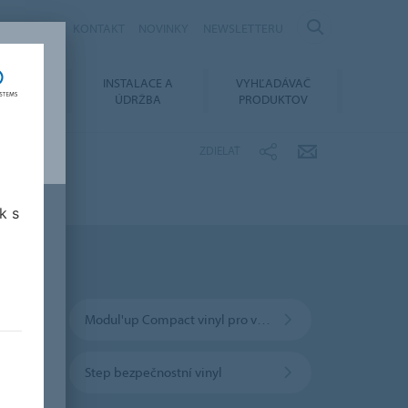
KARIÉRA
KONTAKT
NOVINKY
NEWSLETTERU
OVANIE
INSTALACE A
VYHĽADÁVAČ
MENTOV
ÚDRŽBA
PRODUKTOV
ZDIELAŤ
k s
kládku na volno
Modul'up Compact vinyl pro volnou pokládku
Step bezpečnostní vinyl