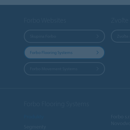
Forbo Websites
Zvoľte 
Skupina Forbo
Zvoľte 
Forbo Flooring Systems
Forbo Movement Systems
Forbo Flooring Systems
Produkty
Forbo s.r
Novodvo
Segmenty