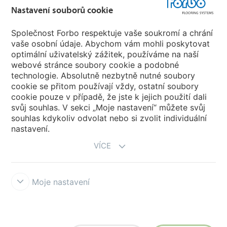
Forbo Flooring Systems
Nastavení souborů cookie
Společnost Forbo respektuje vaše soukromí a chrání
Forbo Movement Systems
vaše osobní údaje. Abychom vám mohli poskytovat
optimální uživatelský zážitek, používáme na naší
webové stránce soubory cookie a podobné
technologie. Absolutně nezbytně nutné soubory
Pobočky
cookie se přitom používají vždy, ostatní soubory
cookie pouze v případě, že jste k jejich použití dali
Vyberte svou zemi
svůj souhlas. V sekci „Moje nastavení“ můžete svůj
souhlas kdykoliv odvolat nebo si zvolit individuální
nastavení.
VÍCE
Moje nastavení
Prohlášení a podmínky užívání
Prohlášení o ochraně osobních údajů
Cookies
Forbo Integrity Line
Nastavení souborů cookie