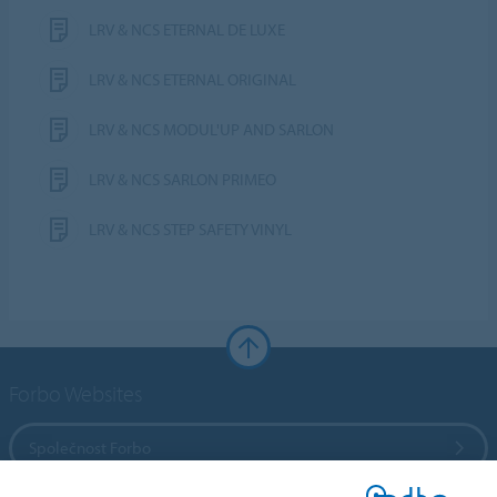
LRV & NCS ETERNAL DE LUXE
LRV & NCS ETERNAL ORIGINAL
LRV & NCS MODUL'UP AND SARLON
LRV & NCS SARLON PRIMEO
LRV & NCS STEP SAFETY VINYL
Forbo Websites
Společnost Forbo