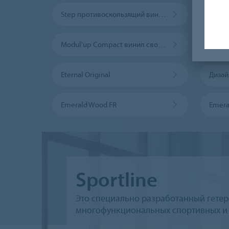
Step противоскользящий винил
Modul'up Compact винил свободной укладки
Sarlo
Eternal Original
Дизай
Emerald Wood FR
Emera
Sportline
Это специально разработанный гете
многофункциональных спортивных и 