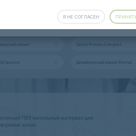
Sarlon 15 дБ акустический винил
Sarlon 19 дБ акусти
Я НЕ СОГЛАСЕН
ПРИНЯТ
n Complete Step
Цифровая печать на Eternal
нерский винил
Sarlon Primeo Compact
ld Spectra
Дизайнерский винил Etern
рогенный ПВХ напольный материал для
игровых залов.