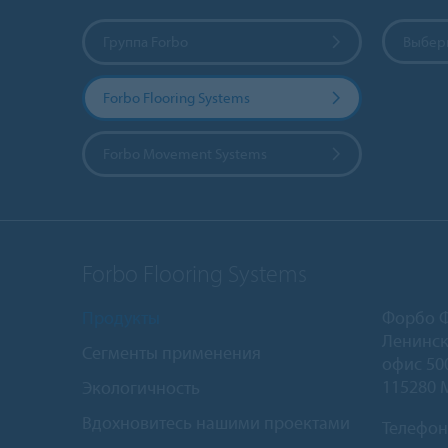
Группа Forbo
Выбери
Forbo Flooring Systems
Forbo Movement Systems
Forbo Flooring Systems
Продукты
Форбо 
Ленинск
Сегменты применения
офис 50
115280 
Экологичность
Вдохновитесь нашими проектами
Телефон