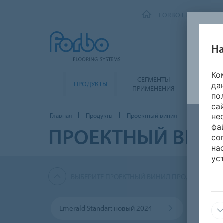
FORBO FLOORING SY
На
Ко
СЕГМЕНТЫ
ПРОДУКТЫ
ЭКОЛО
да
ПРИМЕНЕНИЯ
по
са
Главная
Продукты
Проектный винил
Sportline
не
фа
ПРОЕКТНЫЙ ВИН
со
на
ус
ВЫБЕРИТЕ ПРОЕКТНЫЙ ВИНИЛ ПРОДУКТОВ
Emerald Standart новый 2024
Smar