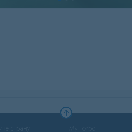
ите страну
My Forbo