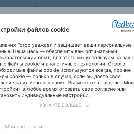
STEMS
RUSSIA
О нас
Карьера
Новости
стройки файлов cookie
мпания Forbo уважает и защищает ваши персональные
ВДОХНОВИТЕСЬ
ИНФОРМАЦИЯ
ГИЧНОСТЬ
УКЛАДК
нные. Наша цель — обеспечить вам оптимальный
НАШИМИ
ДЛЯ СКАЧИВАНИЯ
ПРОЕКТАМИ
льзовательский опыт; для этого мы используем на наш
йте файлы cookie и аналогичные технологии. Строго
обходимые файлы cookie используются всегда, прочие
йлы cookie — только в случае, если вы даете свое
ИЛ
гласие на их использование. Вы можете в разделе «Мои
стройки» в любое время отозвать свое согласие или
тановить индивидуальные настройки.
УЗНАЙТЕ БОЛЬШЕ
agd
Sportline
Мои настройки