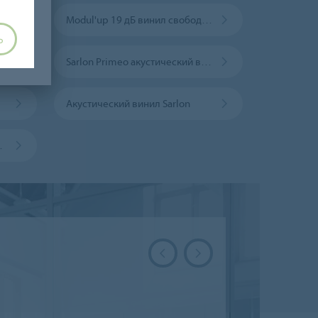
ческий винил
Modul'up 19 дБ винил свободной укладки
Ь
Sarlon Primeo акустический винил
Акустический винил Sarlon
al de Luxe