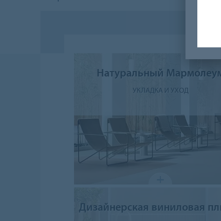
Натуральный Мармолеу
УКЛАДКА И УХОД
Дизайнерская виниловая пл