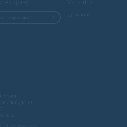
ите страну
My Forbo
Где купить
те вашу страну
Флоринг
ая Слобода 19
01
Москва
:
+7 495 269 18 21