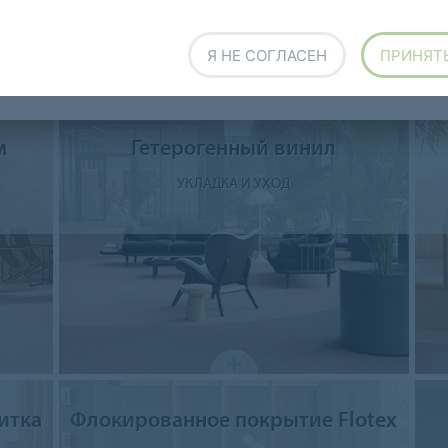
Я НЕ СОГЛАСЕН
ПРИНЯТ
м
Гетерогенный винил
УКЛАДКА И УХОД
итка
Флокированное покрытие Flotex