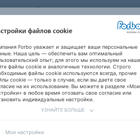
STEMS
RUSSIA
О нас
Карьера
Новости
стройки файлов cookie
мпания Forbo уважает и защищает ваши персональные
ВДОХНОВИТЕСЬ
ИНФОРМАЦИЯ
ГИЧНОСТЬ
УКЛАДК
нные. Наша цель — обеспечить вам оптимальный
НАШИМИ
ДЛЯ СКАЧИВАНИЯ
ПРОЕКТАМИ
льзовательский опыт; для этого мы используем на наш
йте файлы cookie и аналогичные технологии. Строго
обходимые файлы cookie используются всегда, прочие
йлы cookie — только в случае, если вы даете свое
гласие на их использование. Вы можете в разделе «Мои
стройки» в любое время отозвать свое согласие или
тановить индивидуальные настройки.
и уходу за покрытиями Форбо? Наши подробные
основания до нанесения клея и ухода за уложенным
УЗНАЙТЕ БОЛЬШЕ
ликолепный внешний вид и безупречную работу
еле вы найдете руководства для скачивания,
 средствах для укладки и ухода за напольными
Мои настройки