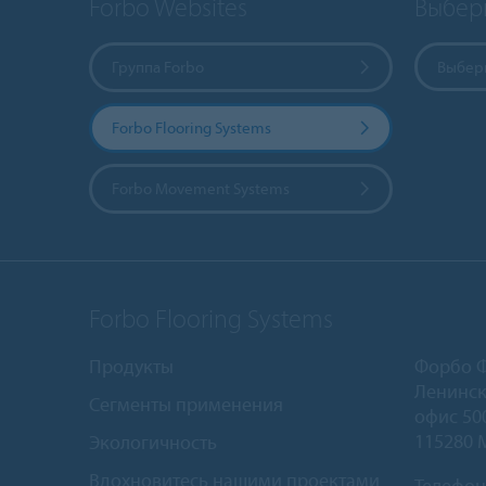
Forbo Websites
Выбер
Группа Forbo
Выбери
Forbo Flooring Systems
Forbo Movement Systems
Forbo Flooring Systems
Продукты
Форбо 
Ленинск
Сегменты применения
офис 50
115280 
Экологичность
Вдохновитесь нашими проектами
Телефон