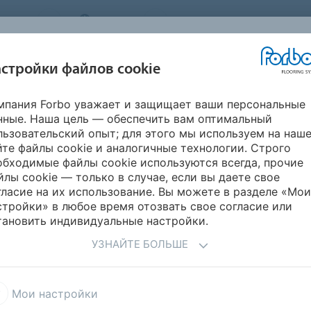
STEMS
RUSSIA
О нас
Карьера
Новости
стройки файлов cookie
мпания Forbo уважает и защищает ваши персональные
ВДОХНОВИТЕСЬ
ИНФОРМАЦИЯ
ГИЧНОСТЬ
УКЛАДК
нные. Наша цель — обеспечить вам оптимальный
НАШИМИ
ДЛЯ СКАЧИВАНИЯ
ПРОЕКТАМИ
льзовательский опыт; для этого мы используем на наш
йте файлы cookie и аналогичные технологии. Строго
обходимые файлы cookie используются всегда, прочие
йлы cookie — только в случае, если вы даете свое
ФОРБО ФЛОРИНГ
гласие на их использование. Вы можете в разделе «Мои
стройки» в любое время отозвать свое согласие или
тановить индивидуальные настройки.
УЗНАЙТЕ БОЛЬШЕ
Важно знать
Мои настройки