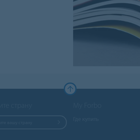
ите страну
My Forbo
Где купить
те вашу страну