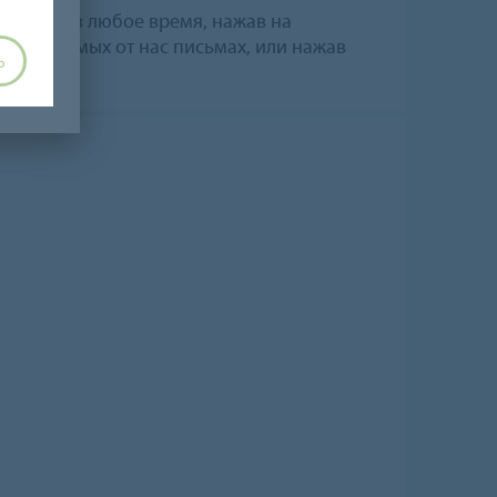
одписки в любое время, нажав на
 получаемых от нас письмах, или нажав
Ь