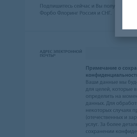
Подпишитесь сейчас и Вы получите пос
Форбо Флоринг Россия и СНГ.
АДРЕС ЭЛЕКТРОННОЙ
ПОЧТЫ*
Примечание о сохр
конфиденциальност
Ваши данные мы буд
для целей, которые 
определить на момен
данных. Для обработ
некоторых случаях п
(отечественных и за
услуг. За более дет
сохранении конфиде