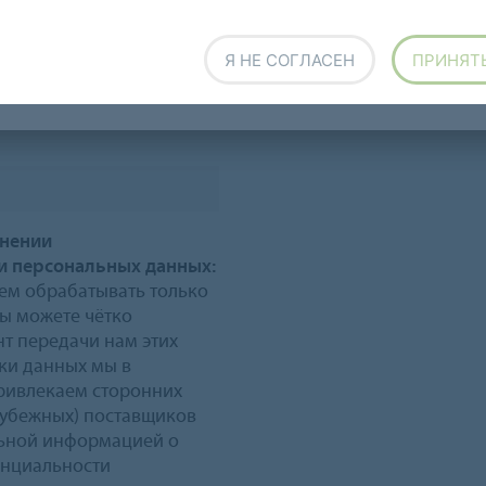
ледние новости о мире
Вы можете отказаться от п
ссылку имеющуюся во всех
Я НЕ СОГЛАСЕН
ПРИНЯТ
здесь
.
анении
и персональных данных:
ем обрабатывать только
вы можете чётко
т передачи нам этих
ки данных мы в
ривлекаем сторонних
рубежных) поставщиков
альной информацией о
нциальности