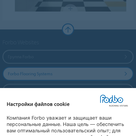
Forbo Websites
Группа Forbo
Forbo Flooring Systems
Forbo Movement Systems
Настройки файлов cookie
Выберите страну
Компания Forbo уважает и защищает ваши
персональные данные. Наша цель — обеспечить
вам оптимальный пользовательский опыт; для
Выберите вашу страну