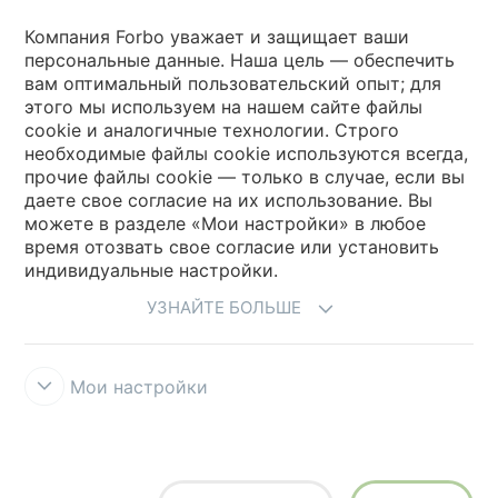
Выберите страну
Компания Forbo уважает и защищает ваши
персональные данные. Наша цель — обеспечить
вам оптимальный пользовательский опыт; для
Выберите вашу страну
этого мы используем на нашем сайте файлы
cookie и аналогичные технологии. Строго
необходимые файлы cookie используются всегда,
My Forbo
прочие файлы cookie — только в случае, если вы
даете свое согласие на их использование. Вы
Где купить
можете в разделе «Мои настройки» в любое
время отозвать свое согласие или установить
индивидуальные настройки.
УЗНАЙТЕ БОЛЬШЕ
Мои настройки
Правила и условия использования
Защита информации
Cookies
Forbo Integrity Line
Настройки файлов cookie