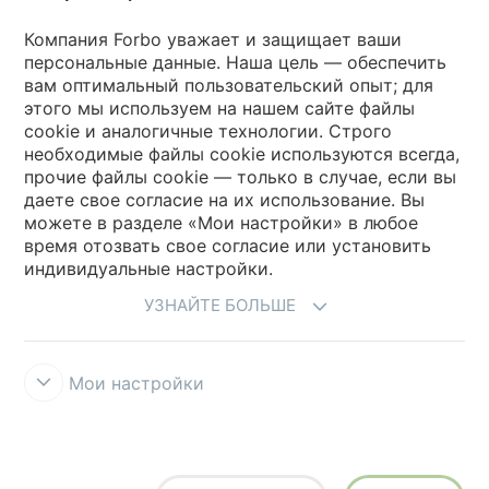
Выберите страну
Компания Forbo уважает и защищает ваши
персональные данные. Наша цель — обеспечить
вам оптимальный пользовательский опыт; для
Выберите вашу страну
этого мы используем на нашем сайте файлы
cookie и аналогичные технологии. Строго
необходимые файлы cookie используются всегда,
My Forbo
прочие файлы cookie — только в случае, если вы
даете свое согласие на их использование. Вы
Где купить
можете в разделе «Мои настройки» в любое
время отозвать свое согласие или установить
индивидуальные настройки.
УЗНАЙТЕ БОЛЬШЕ
Мои настройки
Правила и условия использования
Защита информации
Cookies
Forbo Integrity Line
Настройки файлов cookie