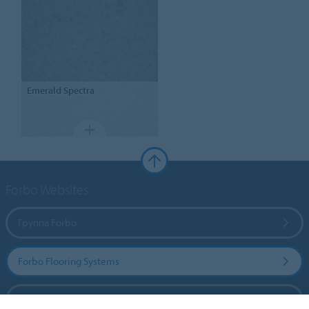
Emerald Spectra
Forbo Websites
Группа Forbo
Forbo Flooring Systems
Forbo Movement Systems