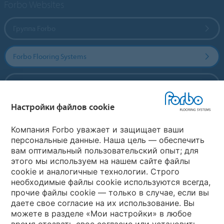
Forbo Websites
Группа Forbo
Forbo Flooring Systems
Forbo Movement Systems
Настройки файлов cookie
Выберите страну
Компания Forbo уважает и защищает ваши
персональные данные. Наша цель — обеспечить
вам оптимальный пользовательский опыт; для
Выберите вашу страну
этого мы используем на нашем сайте файлы
cookie и аналогичные технологии. Строго
необходимые файлы cookie используются всегда,
My Forbo
прочие файлы cookie — только в случае, если вы
даете свое согласие на их использование. Вы
Где купить
можете в разделе «Мои настройки» в любое
время отозвать свое согласие или установить