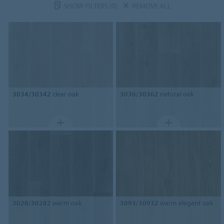
SHOW FILTERS
(0)
REMOVE ALL
3034/30342
clear oak
3036/30362
natural oak
3028/30282
warm oak
3093/30932
warm elegant oak