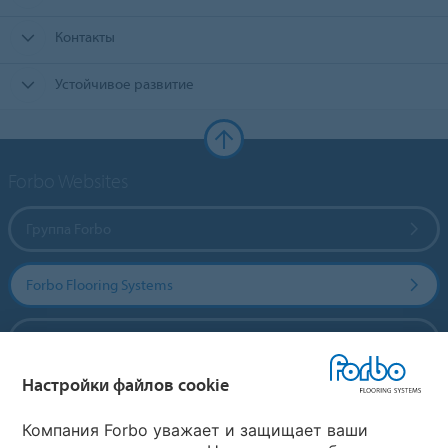
Контакты
Устойчивое развитие
Forbo Websites
Группа Forbo
Forbo Flooring Systems
Forbo Movement Systems
Настройки файлов cookie
Выберите страну
Компания Forbo уважает и защищает ваши