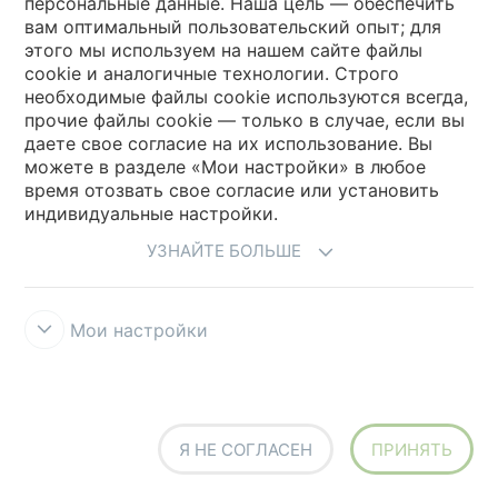
персональные данные. Наша цель — обеспечить
вам оптимальный пользовательский опыт; для
Выберите вашу страну
этого мы используем на нашем сайте файлы
cookie и аналогичные технологии. Строго
необходимые файлы cookie используются всегда,
My Forbo
прочие файлы cookie — только в случае, если вы
даете свое согласие на их использование. Вы
Где купить
можете в разделе «Мои настройки» в любое
время отозвать свое согласие или установить
индивидуальные настройки.
УЗНАЙТЕ БОЛЬШЕ
Мои настройки
Правила и условия использования
Защита информации
Cookies
Forbo Integrity Line
Настройки файлов cookie
Я НЕ СОГЛАСЕН
ПРИНЯТЬ
creating better environments