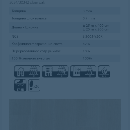
3034/30342
clear oak
Толщина
3 mm
Толщина слоя износа
0,7 mm
± 25 m x 400 cm
Длина х Ширина
± 25 m x 200 cm
NCS
S 3005-Y20R
Коэффициент отражение света
42%
Переработанное содержимое
18%
100 % зеленая энергия
100%