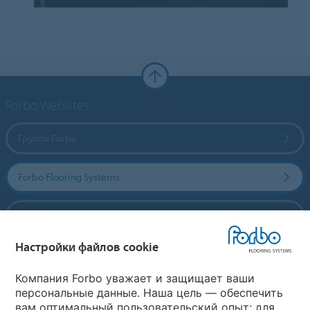
Forbo Websites
Группа Forbo
Forbo Flooring Systems
Forbo Movement Systems
Настройки файлов cookie
Выберите страну
Компания Forbo уважает и защищает ваши
персональные данные. Наша цель — обеспечить
вам оптимальный пользовательский опыт; для