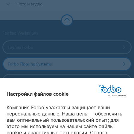
Фото и видео
Forbo Websites
Группа Forbo
Forbo Flooring Systems
Forbo Movement Systems
Настройки файлов cookie
Выберите страну
Компания Forbo уважает и защищает ваши
персональные данные. Наша цель — обеспечить
вам оптимальный пользовательский опыт; для
Выберите вашу страну
этого мы используем на нашем сайте файлы
cookie и аналогичные технологии. Строго