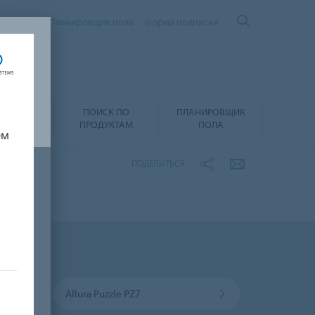
Контакты
Планировщик пола
Форма подписки
ПОИСК ПО
ПЛАНИРОВЩИК
А И УХОД
ПРОДУКТАМ
ПОЛА
ем
ПОДЕЛИТЬСЯ
Allura Puzzle PZ7