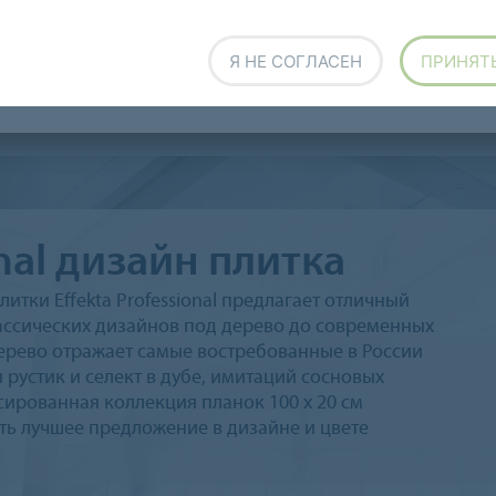
 Click Pro 2023
Allura Dryback 0.4 DR4
Я НЕ СОГЛАСЕН
ПРИНЯТ
a Decibel 0.8 AD8
Allura Decibel 0.35 AD3
onal дизайн плитка
тки Effekta Professional предлагает отличный
лассических дизайнов под дерево до современных
ерево отражает самые востребованные в России
 рустик и селект в дубе, имитаций сосновых
сированная коллекция планок 100 х 20 см
ть лучшее предложение в дизайне и цвете