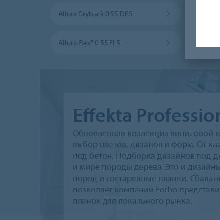
Allura Dryback 0.55 DR5
Allura
Allura Flex" 0.55 FL5
Allur
Effekta Professi
Обновленная коллекция виниловой пли
выбор цветов, дизанов и форм. От к
под бетон. Подборка дизайнов под д
и мире породы дерева. Это и дизайны
пород и состаренные планки. Сбалан
позволяет компании Forbo представи
планок для локального рынка.