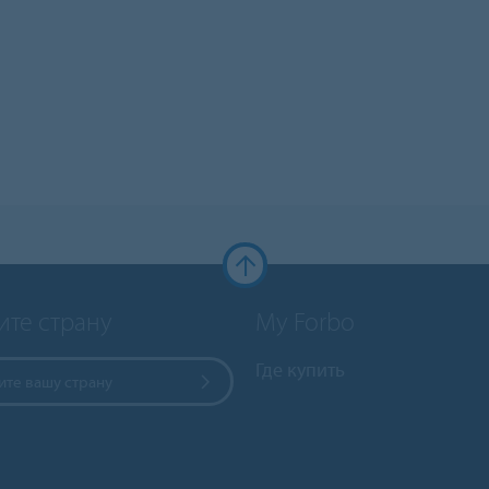
ите страну
My Forbo
Где купить
те вашу страну