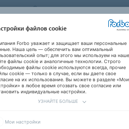
STEMS
RUSSIA
О нас
Карьера
Новости
стройки файлов cookie
мпания Forbo уважает и защищает ваши персональные
ВДОХНОВИТЕСЬ
ИНФОРМАЦИЯ
ГИЧНОСТЬ
УКЛАДК
нные. Наша цель — обеспечить вам оптимальный
НАШИМИ
ДЛЯ СКАЧИВАНИЯ
ПРОЕКТАМИ
льзовательский опыт; для этого мы используем на наш
йте файлы cookie и аналогичные технологии. Строго
Effekta Professional дизайн плитка
обходимые файлы cookie используются всегда, прочие
йлы cookie — только в случае, если вы даете свое
ИНИЛОВАЯ ПЛИТКА
гласие на их использование. Вы можете в разделе «Мои
стройки» в любое время отозвать свое согласие или
тановить индивидуальные настройки.
УЗНАЙТЕ БОЛЬШЕ
А ПРОДУКТОВ
a Intense
Allura Dryback 0.7 DR7
Мои настройки