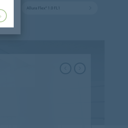
Allura Flex" 1.0 FL1
Ь