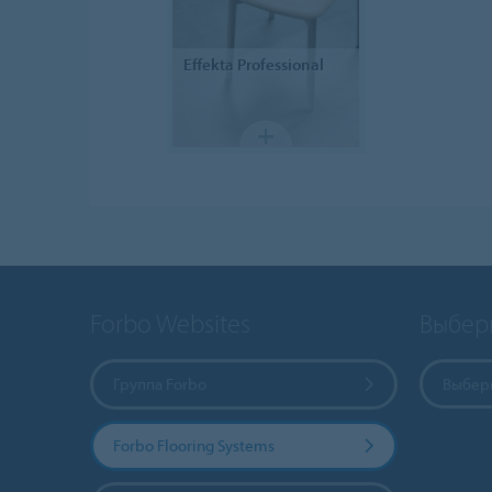
Effekta
Professional
Forbo Websites
Выбер
Группа Forbo
Выбери
Forbo Flooring Systems