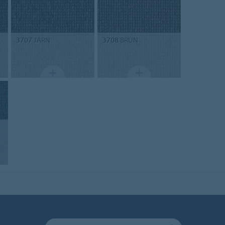
3707
JÄRN
3708
BRUN