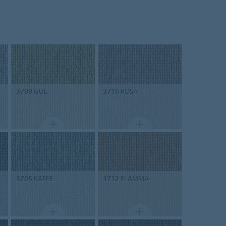
3709
GUL
3710
ROSA
3705
KAFFE
3712
FLAMMA