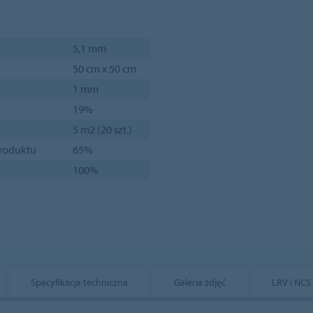
5,1 mm
50 cm x 50 cm
1 mm
19%
5 m2 (20 szt.)
produktu
65%
100%
Specyfikacja techniczna
Galeria zdjęć
LRV i NCS