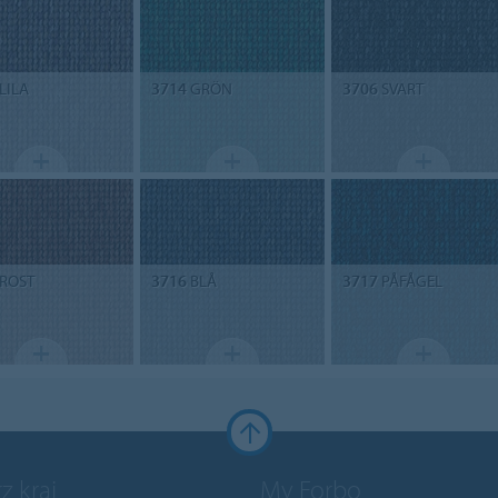
LILA
3714
GRÖN
3706
SVART
ROST
3716
BLÅ
3717
PÅFÅGEL
z kraj
My Forbo