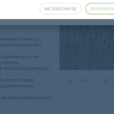
NIE ZGADZAM SIĘ
ZGADZAM SI
dzielnie lub w połączeniu z
r 2
w tych samych pięknych,
dywanowych tworząca
ponadczasowy charakter
 inspirowany ręcznie
m splotem.
a klasy 33 wytrzymałości i
 ¼ obrotu (również
PLIKI CAD
 są gwarantowane).
ja dźwięków uderzeniowych =