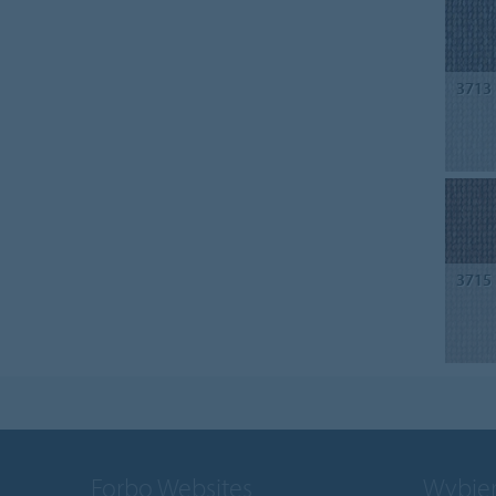
3713
3715
Forbo Websites
Wybier