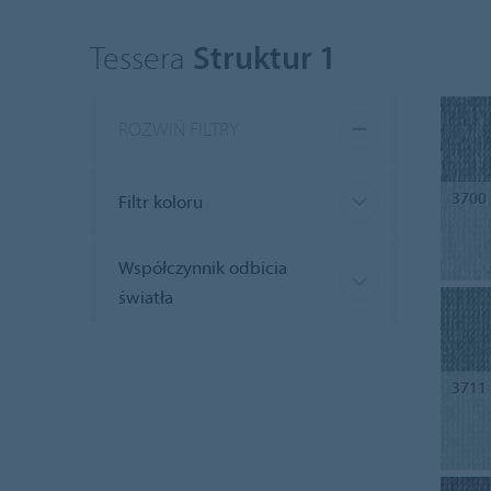
Tessera
Struktur 1
ROZWIŃ FILTRY
3700
Filtr koloru
Współczynnik odbicia
światła
3711