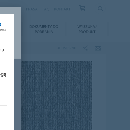
S
KARIERA
PRASA
FAQ
KONTAKT
TAŻ I
DOKUMENTY DO
WYSZUKAJ
GNACJA
POBRANIA
PRODUKT
UDOSTĘPNIJ
na
ogą