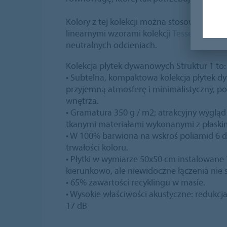
Kolory z tej kolekcji można stosować samo
linearnymi wzorami kolekcji
Tessera Struku
neutralnych odcieniach.
Kolekcja płytek dywanowych Struktur 1 to:
• Subtelna, kompaktowa kolekcja płytek 
przyjemną atmosferę i minimalistyczny, 
wnętrza.
• Gramatura 350 g / m2; atrakcyjny wygląd
tkanymi materiałami wykonanymi z płaski
• W 100% barwiona na wskroś poliamid 6 dl
trwałości koloru.
• Płytki w wymiarze 50x50 cm instalowane
kierunkowo, ale niewidoczne łączenia nie
• 65% zawartości recyklingu w masie.
• Wysokie właściwości akustyczne: redukc
17 dB