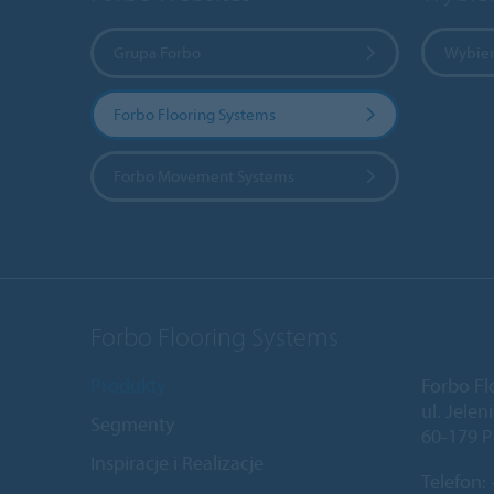
Grupa Forbo
Wybier
Forbo Flooring Systems
Forbo Movement Systems
Forbo Flooring Systems
Produkty
Forbo Fl
ul. Jele
Segmenty
60-179 P
Inspiracje i Realizacje
Telefon: