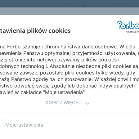
FORBO FLOORING SYSTEMS
POLAND
O NA
INSPIRACJE I
EKOLOGIA I
MON
tawienia plików cookies
EGMENTY
REALIZACJE
ŚRODOWISKO
PIELĘ
rma Forbo szanuje i chroni Państwa dane osobowe. W celu
Tessera płytki dywanowe
Tessera Struktur 1
pewnienia Państwu optymalnej przyjemności użytkowania, 
zej stronie internetowej używamy plików cookies i
obnych technologii. Absolutnie niezbędne pliki cookies są
sowane zawsze, pozostałe pliki cookies tylko wtedy, gdy
rażą Państwo zgodę na ich stosowanie. W każdej chwili m
ństwo odwołać swoją zgodę lub dokonać indywidualnych
awień w zakładce "Moje ustawienia".
ZOBACZ WIĘCEJ
mać i poświęcić chwilę na to
eźć czas, aby znaleźć
mniej skomplikowanej
Moje ustawienia
odnajdujemy spokój i