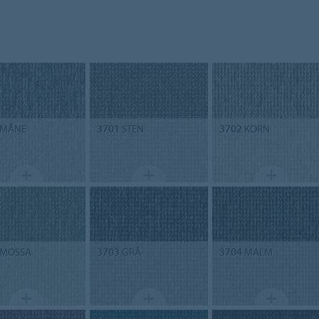
MÅNE
3701
STEN
3702
KORN
MOSSA
3703
GRÅ
3704
MALM