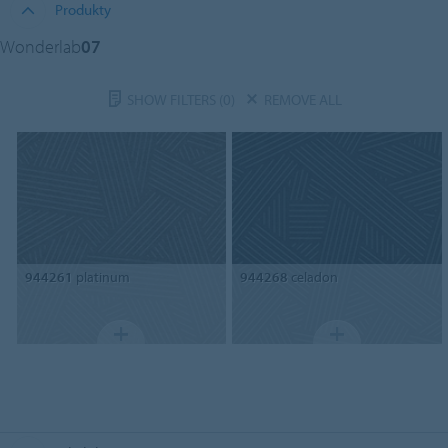
Produkty
Wonderlab
07
SHOW FILTERS
(0)
REMOVE ALL
944261
platinum
944268
celadon