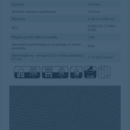
Grubość
4,9 mm
Grubość warstwy użytkowej
1,6 mm
Wymiary
± 40 m x 200 cm
S 4502-B / S 7005-
NCS
Y20R
Współczynnik odbicia światła
12%
Zawartość pochodząca z recyklingu w masie
50%
produktu
Ślad węglowy - emisja (CO₂) w fazie produkcji
1,74 kg CO₂e/m²
A1-A3