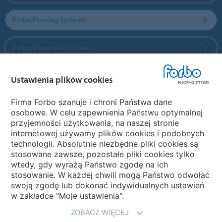
Forbo Flooring Systems
Forbo Movement Systems
Ustawienia plików cookies
Wybierz kraj
Firma Forbo szanuje i chroni Państwa dane
osobowe. W celu zapewnienia Państwu optymalnej
Wybierz kraj
przyjemności użytkowania, na naszej stronie
internetowej używamy plików cookies i podobnych
technologii. Absolutnie niezbędne pliki cookies są
My Forbo
stosowane zawsze, pozostałe pliki cookies tylko
wtedy, gdy wyrażą Państwo zgodę na ich
NEWSLETTER
stosowanie. W każdej chwili mogą Państwo odwołać
swoją zgodę lub dokonać indywidualnych ustawień
w zakładce "Moje ustawienia".
ZOBACZ WIĘCEJ