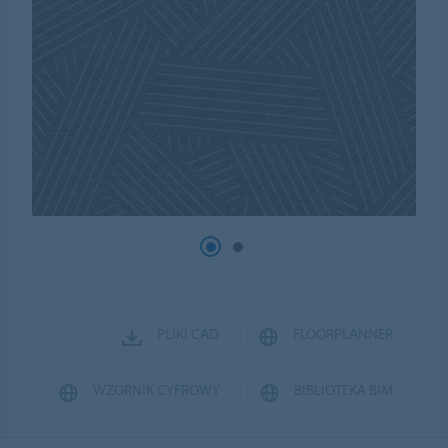
PLIKI CAD
FLOORPLANNER
WZORNIK CYFROWY
BIBLIOTEKA BIM