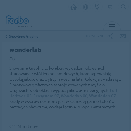
MENU
UDOSTĘPNIJ
Showtime Graphic
wonderlab
07
Showtime Graphic to kolekcja wykładzin igłowanych
zbudowana z włókien poliamidowych, które zapewniają
wysoką jakość oraz wytrzymałość na lata. Kolekcja składa się z
5 motywów graficznych zaprojektowanych z myślą o
wnętrzach w obiektach wypoczynkowo-rekreacyjnych:
Loft
,
Heritage 05
,
Ecosystem 07
,
Wonderlab 06
,
Wonderlab 07
.
Każdy w wzorów dostępny jest w szerokiej gamie kolorów
bazowych Showtime, co daje łącznie 20 opcji wzorniczych.
.
944261
platinum