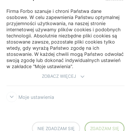
Wybierz kraj
Firma Forbo szanuje i chroni Państwa dane
osobowe. W celu zapewnienia Państwu optymalnej
Wybierz kraj
przyjemności użytkowania, na naszej stronie
internetowej używamy plików cookies i podobnych
technologii. Absolutnie niezbędne pliki cookies są
My Forbo
stosowane zawsze, pozostałe pliki cookies tylko
wtedy, gdy wyrażą Państwo zgodę na ich
NEWSLETTER
stosowanie. W każdej chwili mogą Państwo odwołać
swoją zgodę lub dokonać indywidualnych ustawień
w zakładce "Moje ustawienia".
ZOBACZ WIĘCEJ
Moje ustawienia
Zastrzeżenia prawne użytkowania
Ochrona danych
Cookies
Forbo
Integrity Line
Ustawienia plików cookies
NIE ZGADZAM SIĘ
ZGADZAM SIĘ