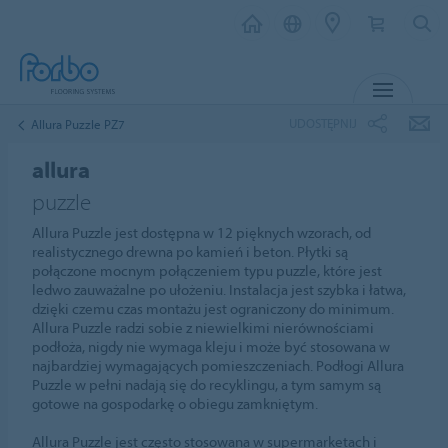
MENU
UDOSTĘPNIJ
Allura Puzzle PZ7
allura
puzzle
Allura Puzzle jest dostępna w 12 pięknych wzorach, od
realistycznego drewna po kamień i beton. Płytki są
połączone mocnym połączeniem typu puzzle, które jest
ledwo zauważalne po ułożeniu. Instalacja jest szybka i łatwa,
dzięki czemu czas montażu jest ograniczony do minimum.
Allura Puzzle radzi sobie z niewielkimi nierównościami
podłoża, nigdy nie wymaga kleju i może być stosowana w
najbardziej wymagających pomieszczeniach. Podłogi Allura
Puzzle w pełni nadają się do recyklingu, a tym samym są
gotowe na gospodarkę o obiegu zamkniętym.
Allura Puzzle jest często stosowana w supermarketach i