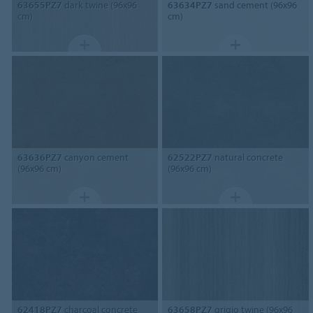
63655PZ7
dark twine (96x96
63634PZ7
sand cement (96x96
cm)
cm)
63636PZ7
canyon cement
62522PZ7
natural concrete
(96x96 cm)
(96x96 cm)
62418PZ7
charcoal concrete
63658PZ7
grigio twine (96x96