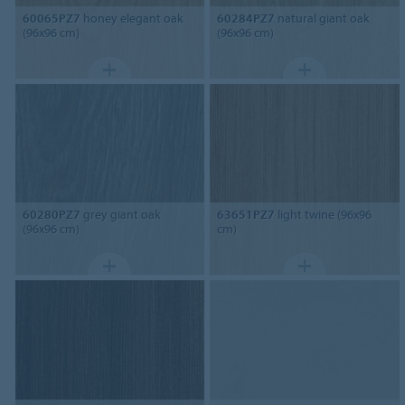
60065PZ7
honey elegant oak
60284PZ7
natural giant oak
(96x96 cm)
(96x96 cm)
60280PZ7
grey giant oak
63651PZ7
light twine (96x96
(96x96 cm)
cm)