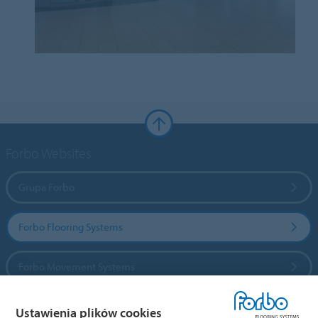
Forbo Websites
Grupa Forbo
Forbo Flooring Systems
Forbo Movement Systems
Ustawienia plików cookies