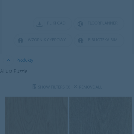
PLIKI CAD
FLOORPLANNER
WZORNIK CYFROWY
BIBLIOTEKA BIM
Produkty
Allura Puzzle
SHOW FILTERS
(0)
REMOVE ALL