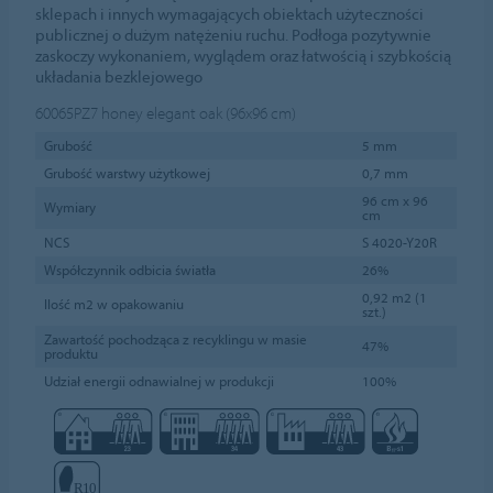
sklepach i innych wymagających obiektach użyteczności
publicznej o dużym natężeniu ruchu. Podłoga pozytywnie
zaskoczy wykonaniem, wyglądem oraz łatwością i szybkością
układania bezklejowego
60065PZ7
honey elegant oak (96x96 cm)
Grubość
5 mm
Grubość warstwy użytkowej
0,7 mm
96 cm x 96
Wymiary
cm
NCS
S 4020-Y20R
Współczynnik odbicia światła
26%
0,92 m2 (1
Ilość m2 w opakowaniu
szt.)
Zawartość pochodząca z recyklingu w masie
47%
produktu
Udział energii odnawialnej w produkcji
100%