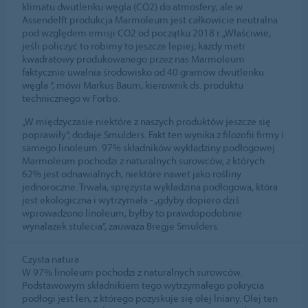
klimatu dwutlenku węgla (CO2) do atmosfery; ale w
Assendelft produkcja Marmoleum jest całkowicie neutralna
pod względem emisji CO2 od początku 2018 r. „Właściwie,
jeśli policzyć to robimy to jeszcze lepiej; każdy metr
kwadratowy produkowanego przez nas Marmoleum
faktycznie uwalnia środowisko od 40 gramów dwutlenku
węgla ”, mówi Markus Baum, kierownik ds. produktu
technicznego w Forbo.
„W międzyczasie niektóre z naszych produktów jeszcze się
poprawiły”, dodaje Smulders. Fakt ten wynika z filozofii firmy i
samego linoleum. 97% składników wykładziny podłogowej
Marmoleum pochodzi z naturalnych surowców, z których
62% jest odnawialnych, niektóre nawet jako rośliny
jednoroczne. Trwała, sprężysta wykładzina podłogowa, która
jest ekologiczna i wytrzymała - „gdyby dopiero dziś
wprowadzono linoleum, byłby to prawdopodobnie
wynalazek stulecia”, zauważa Bregje Smulders.
Czysta natura
W 97% linoleum pochodzi z naturalnych surowców.
Podstawowym składnikiem tego wytrzymałego pokrycia
podłogi jest len, z którego pozyskuje się olej lniany. Olej ten