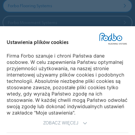
Forbo Flooring Systems
Forbo Movement Systems
Ustawienia plików cookies
Wybierz kraj
Firma Forbo szanuje i chroni Państwa dane
osobowe. W celu zapewnienia Państwu optymalnej
Wybierz kraj
przyjemności użytkowania, na naszej stronie
internetowej używamy plików cookies i podobnych
technologii. Absolutnie niezbędne pliki cookies są
My Forbo
stosowane zawsze, pozostałe pliki cookies tylko
wtedy, gdy wyrażą Państwo zgodę na ich
NEWSLETTER
stosowanie. W każdej chwili mogą Państwo odwołać
swoją zgodę lub dokonać indywidualnych ustawień
w zakładce "Moje ustawienia".
ZOBACZ WIĘCEJ