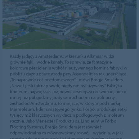
Każdy jadący z Amsterdamu w kierunku Alkmaar widzi
głównie łąki i wodne kanały. To sprawia, że fantazyjne
kolorowe pierścienie wokół nieużywanego komina fabryki w
pobliżu zjazdu z autostrady przy Assendelft są tak uderzające.
„To naprawdę coś przełomowego” - mówi Bregje Smulders.
„Nawet jeśli tak naprawdę nigdy nie był używany”. Fabryka
linoleum, największa i najnowocześniejsza na świecie, nieco
mniej niż pół godziny jazdy samochodem na północny
zachód od Amsterdamu, to miejsce, w którym pod marką
Marmoleum, lider światowego rynku, Forbo, produkuje setki
tysięcy m2 klasycznych wykładzin podłogowych z linoleum
rocznie. Jako Menedżer Produktu ds. Linoleum w Forbo
Flooring Systems, Bregje Smulders jest również
odpowiedzialna za zrównoważony rozwój - wyjaśnia, w jaki
sposób zakład wprowadził istotne zmiany środowiskowe w