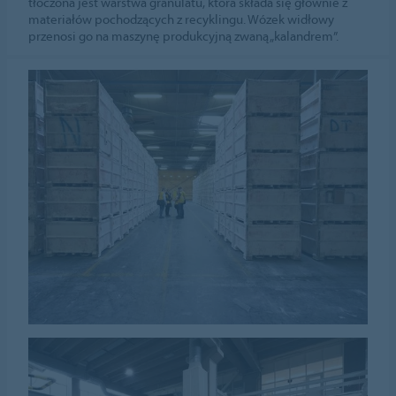
tłoczona jest warstwa granulatu, która składa się głównie z
materiałów pochodzących z recyklingu. Wózek widłowy
przenosi go na maszynę produkcyjną zwaną „kalandrem”.