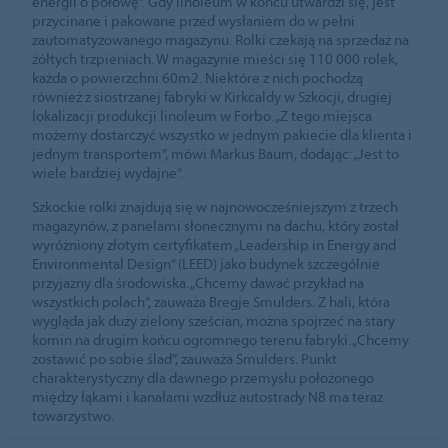
energii o połowę”. Gdy linoleum w końcu utwardzi się, jest
przycinane i pakowane przed wysłaniem do w pełni
zautomatyzowanego magazynu. Rolki czekają na sprzedaż na
żółtych trzpieniach. W magazynie mieści się 110 000 rolek,
każda o powierzchni 60m2. Niektóre z nich pochodzą
również z siostrzanej fabryki w Kirkcaldy w Szkocji, drugiej
lokalizacji produkcji linoleum w Forbo. „Z tego miejsca
możemy dostarczyć wszystko w jednym pakiecie dla klienta i
jednym transportem”, mówi Markus Baum, dodając: „Jest to
wiele bardziej wydajne”.
Szkockie rolki znajdują się w najnowocześniejszym z trzech
magazynów, z panelami słonecznymi na dachu, który został
wyróżniony złotym certyfikatem „Leadership in Energy and
Environmental Design” (LEED) jako budynek szczególnie
przyjazny dla środowiska. „Chcemy dawać przykład na
wszystkich polach”, zauważa Bregje Smulders. Z hali, która
wygląda jak duży zielony sześcian, można spojrzeć na stary
komin na drugim końcu ogromnego terenu fabryki. „Chcemy
zostawić po sobie ślad”, zauważa Smulders. Punkt
charakterystyczny dla dawnego przemysłu położonego
między łąkami i kanałami wzdłuż autostrady N8 ma teraz
towarzystwo.