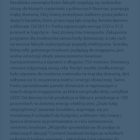
Niedaleko wewnątrz bram fabryki znajdują się niebieskie
silosy, do których ciężarówki z północnych Niemiec pompują
mąkę drzewną. Olej lniany przepływa statkiem przez jeden z
dużych kanałów, które przecinają łąki między Amsterdamem
a Alkmaar. Od 2013 r. Forbo ograniczyło emisję CO2 o 31,5
procent w logistyce - bez zmiany tras transportu. Zakupiono
przyjazne dla środowiska samochody dostawcze, a cały ruch
na terenie fabryki wykorzystuje pojazdy elektryczne. Ścieżka,
którą rolki gotowego linoleum podążają do magazynu, jest
wolna od emisji dzięki zawieszonemu tunelowi
transportowemu z szynami o długości 750 metrów. Dostawcy
również odgrywają swoją rolę. Kiedyś zwykłe źródła energii
były używane do mielenia materiału na mączkę drzewną, dziś
odbywa się to za pomocą wiatru i energii słonecznej. Samo
Forbo zainstalowało panele słoneczne w najnowszym z
trzech dużych magazynów, za które otrzymało złoty certyfikat
LEED. Od dziesięciu lat produkcja w fabryce przebiega w 100
procentach na zielonej energii elektrycznej. „Dużo tutaj
ulepszyliśmy”, zauważa Smulders, wspinając się po
metalowych schodach do budynku, w którym olej lniany i
żywica drzewna są przetwarzane w celu wytworzenia
cementu linoleum. „Wszystko sprowadza się do podjęcia
właściwych decyzji.” Cement linoleum bulgocze w kotłach
pokrytych białym wapnem - naturalnie tutaj również do