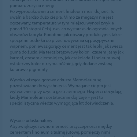
pomiaru zużycia energii.
Po wyprodukowaniu cement linoleum musi dojrzeć. To
uwalnia bardzo dużo ciepła. Mimo że magazyn nie jest
ogrzewany, temperatura w tym miejscu wynosi zwykle
ponad 30 stopni Celsjusza, co wystarcza do ogrzania innych
obszarów fabryki. Podobnie jak obszary produkcyjne, także
specjalne pudełka do przechowywania są posypywane
wapnem, ponieważ gorący cement jest tak lepki jak świeża
guma do żucia. Ma teraz brązowawy kolor - czasem jasny jak
karmel, czasem ciemniejszy, jak czekolada. Linoleum swój
ostateczny kolor otrzyma później, gdy dodane zostaną
kolorowe pigmenty.
Wysoko wiszące gotowe arkusze Marmoleum są
pozostawiane do wyschnięcia. Wymagane ciepło jest
wytwarzane przy użyciu gazu ziemnego. Eksperci decydują,
kiedy Marmoleum dostatecznie dojrzeje – jest to
specjalistyczna wiedza wymagająca lat doświadczenia.
Wysoce udoskonalony
Aby zwiększyć równomierność przyczepności między
cementem linoleum a taśmą jutową, pomiędzy nimi