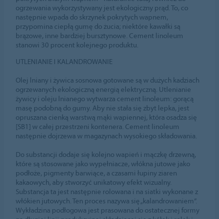
ogrzewania wykorzystywany jest ekologiczny prąd. To, co
następnie wpada do skrzynek pokrytych wapnem,
przypomina ciepłą gumę do żucia; niektóre kawałki są
brązowe, inne bardziej bursztynowe. Cement linoleum
stanowi 30 procent kolejnego produktu.
UTLENIANIE I KALANDROWANIE
Olej lniany i żywica sosnowa gotowane są w dużych kadziach
ogrzewanych ekologiczną energią elektryczną. Utlenianie
żywicy i oleju lnianego wytwarza cement linoleum: gorącą
masę podobną do gumy. Aby nie stała się zbyt lepka, jest
opruszana cienką warstwą mąki wapiennej, która osadza się
[SB1] w całej przestrzeni kontenera. Cement linoleum
następnie dojrzewa w magazynach wysokiego składowania.
Do substancji dodaje się kolejno wapień i mączkę drzewną,
które są stosowane jako wypełniacze, włókna jutowe jako
podłoże, pigmenty barwiące, a czasami łupiny ziaren
kakaowych, aby stworzyć unikatowy efekt wizualny.
Substancja ta jest następnie rolowana i na siatki wykonane z
włókien jutowych. Ten proces nazywa się „kalandrowaniem”.
Wykładzina podłogowa jest prasowana do ostatecznej formy