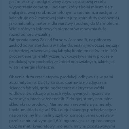
jest mieszany i podgrzewany z żywicą sosnową w celu
wytworzenia cementu linoleum, który z kolei miesza się z
mąką drzewną i drobno zmielonym wapieniem, a następnie
kalandruje do 2-metrowej siatki z juty, która służy (ponownie)
jako naturalny materiał dla warstwy spodniej do Marmoleum.
Wiele różnych kolorowych pigmentów zapewnia dużą
różnorodność wizualną.
Fabrycznie nowy Zakład Forbo w Assendelft, na północny
zachód od Amsterdamu w Holandii, jest najnowocześniejszą i
najbardziej zrównoważoną fabryką linoleum na świecie. 100
procent energii elektrycznej wykorzystywanej w procesie
produkcyjnym pochodzi ze źródeł odnawialnych, takich jak
wiatr i energia słoneczna.
Obecnie duża część etapów produkcji odbywa się w pełni
automatycznie. Dziś tylko duże czarno-białe zdjęcia na
ścianach fabryki, gdzie pędzą teraz elektryczne wózki
widłowe, świadczą o pracach wykonywanych ręcznie we
wczesnych latach w Assendelft. Z drugiej strony naturalne
składniki do produkcji Marmoleum niewiele się zmieniły:
linoleum składa się w 19% z oleju lnianego pochodzącego z
nasion rośliny lnu, rośliny szybko rosnącej. Sama uprawa w
przeliczeniu zatrzymuje 1,6 kilograma gazu cieplarnianego
CO2 na metr kwadratowy linoleum. Innymi podstawowymi