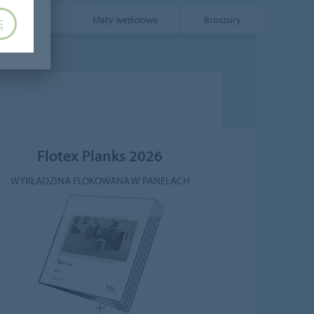
Dywanowe
Maty wejściowe
Broszury
Ę
Flotex Planks 2026
WYKŁADZINA FLOKOWANA W PANELACH