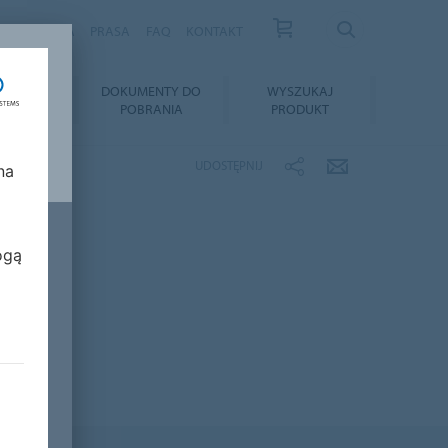
S
KARIERA
PRASA
FAQ
KONTAKT
TAŻ I
DOKUMENTY DO
WYSZUKAJ
GNACJA
POBRANIA
PRODUKT
UDOSTĘPNIJ
na
ogą