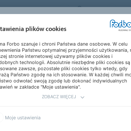
FORBO FLOORING SYSTEMS
POLAND
O NA
INSPIRACJE I
EKOLOGIA I
MON
tawienia plików cookies
EGMENTY
REALIZACJE
ŚRODOWISKO
PIELĘ
rma Forbo szanuje i chroni Państwa dane osobowe. W celu
pewnienia Państwu optymalnej przyjemności użytkowania, 
E
zej stronie internetowej używamy plików cookies i
obnych technologii. Absolutnie niezbędne pliki cookies są
sowane zawsze, pozostałe pliki cookies tylko wtedy, gdy
rażą Państwo zgodę na ich stosowanie. W każdej chwili m
anie się z naszą szeroką ofertą produktową,
ństwo odwołać swoją zgodę lub dokonać indywidualnych
szybkie zamawianie próbek.
awień w zakładce "Moje ustawienia".
nie
ZOBACZ WIĘCEJ
u–
nie trzeba czekać na dostawę wzorników
ięć
Moje ustawienia