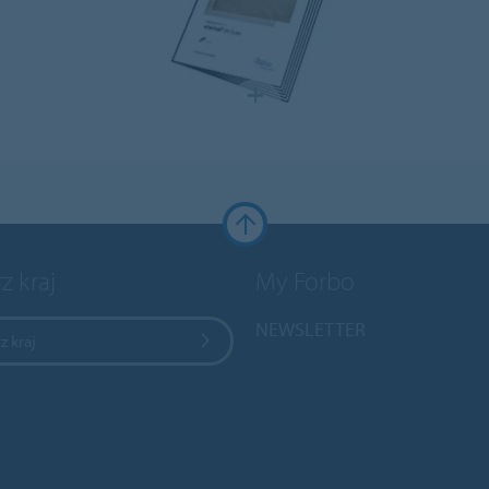
z kraj
My Forbo
NEWSLETTER
z kraj