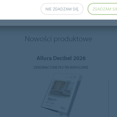
LVT
ESD I Cleanroom
Dywanowe Flotex
NIE ZGADZAM SIĘ
ZGADZAM SI
Nowości produktowe
6
Allura Decibel 2026
DEKORACYJNE PŁYTKI WINYLOWE