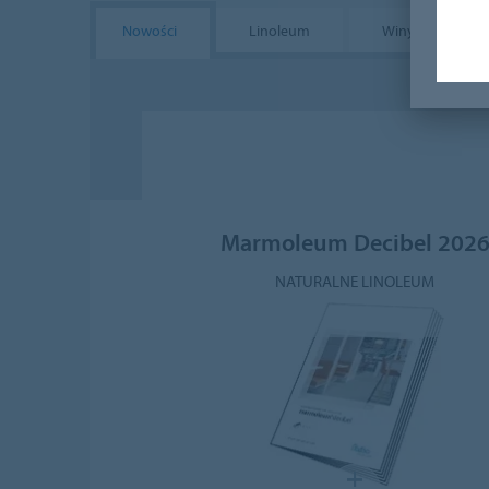
Nowości
Linoleum
Winylowe
Marmoleum Decibel 202
NATURALNE LINOLEUM