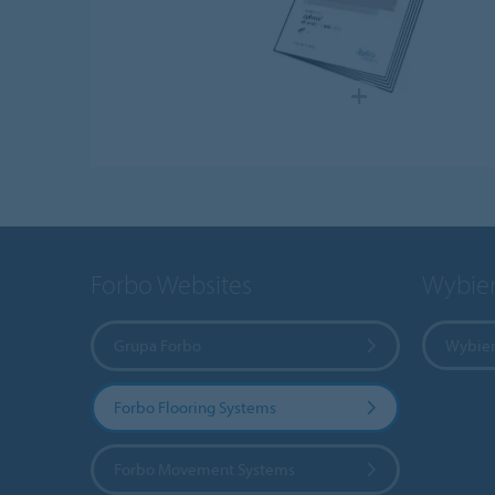
Forbo Websites
Wybier
Grupa Forbo
Wybier
Forbo Flooring Systems
Forbo Movement Systems