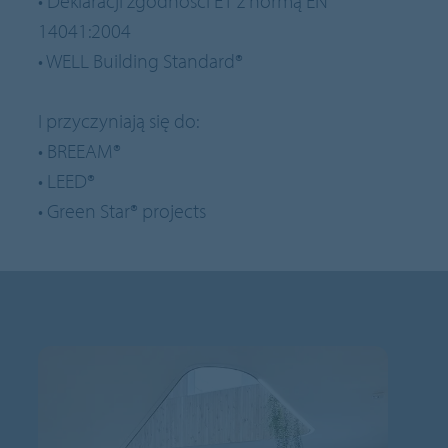
• Deklaracji zgodności E1 z normą EN
14041:2004
• WELL Building Standard®
I przyczyniają się do:
• BREEAM®
• LEED®
• Green Star® projects