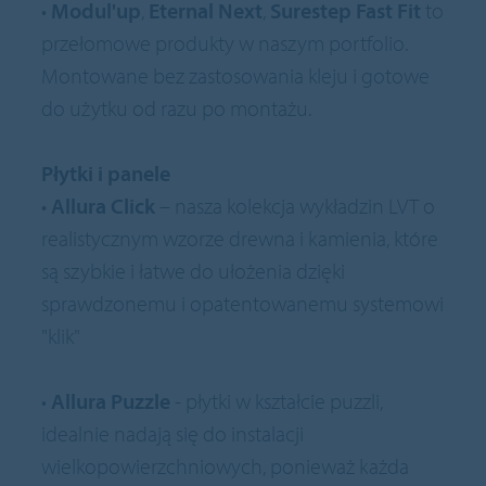
•
Modul'up
,
Eternal Next
,
Surestep Fast Fit
to
przełomowe produkty w naszym portfolio.
Montowane bez zastosowania kleju i gotowe
do użytku od razu po montażu.
Płytki i panele
•
Allura Click
– nasza kolekcja wykładzin LVT o
realistycznym wzorze drewna i kamienia, które
są szybkie i łatwe do ułożenia dzięki
sprawdzonemu i opatentowanemu systemowi
"klik"
•
Allura Puzzle
- płytki w kształcie puzzli,
idealnie nadają się do instalacji
wielkopowierzchniowych, ponieważ każda