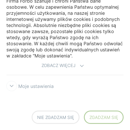
Firma Forbo szanuje i chroni Państwa dane
spełniają wymagania budowlane
osobowe. W celu zapewnienia Państwu optymalnej
przyjemności użytkowania, na naszej stronie
Wszystkie nasze wykładziny podłogowe
internetowej używamy plików cookies i podobnych
spełniają normy emisji zgodnie z normami
technologii. Absolutnie niezbędne pliki cookies są
stosowane zawsze, pozostałe pliki cookies tylko
AgBB i M1. Niektóre z nich otrzymały również
wtedy, gdy wyrażą Państwo zgodę na ich
certyfikat FloorScore. Jeśli chodzi o systemy
stosowanie. W każdej chwili mogą Państwo odwołać
swoją zgodę lub dokonać indywidualnych ustawień
oceny budynków, większość produktów
w zakładce "Moje ustawienia".
uzyskuje oceny A lub A+ w
BREEAM.
W
LEED,
ZOBACZ WIĘCEJ
większość produktów bezpośrednio lub
pośrednio przyczynia się do następujących
kategorii i punktów:
Moje ustawienia
• Tworzenie materiałów i zasobów,
oznakowanie produktów i optymalizacja →
NIE ZGADZAM SIĘ
ZGADZAM SIĘ
EPD do 2 punktów