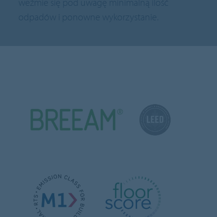
weźmie się pod uwagę minimalną ilość
odpadów i ponowne wykorzystanie.