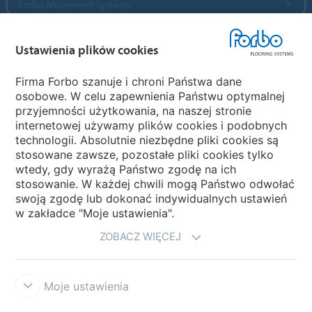
Forbo Movement Systems
Ustawienia plików cookies
Wybierz kraj
Firma Forbo szanuje i chroni Państwa dane
osobowe. W celu zapewnienia Państwu optymalnej
Wybierz kraj
przyjemności użytkowania, na naszej stronie
internetowej używamy plików cookies i podobnych
technologii. Absolutnie niezbędne pliki cookies są
My Forbo
stosowane zawsze, pozostałe pliki cookies tylko
wtedy, gdy wyrażą Państwo zgodę na ich
NEWSLETTER
stosowanie. W każdej chwili mogą Państwo odwołać
swoją zgodę lub dokonać indywidualnych ustawień
w zakładce "Moje ustawienia".
ZOBACZ WIĘCEJ
Moje ustawienia