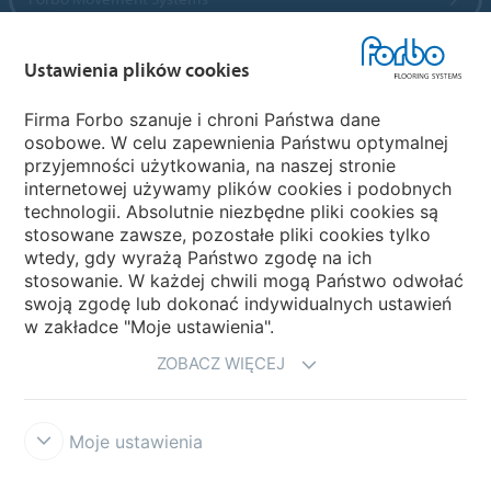
Ustawienia plików cookies
Wybierz kraj
Firma Forbo szanuje i chroni Państwa dane
osobowe. W celu zapewnienia Państwu optymalnej
Wybierz kraj
przyjemności użytkowania, na naszej stronie
internetowej używamy plików cookies i podobnych
technologii. Absolutnie niezbędne pliki cookies są
My Forbo
stosowane zawsze, pozostałe pliki cookies tylko
wtedy, gdy wyrażą Państwo zgodę na ich
NEWSLETTER
stosowanie. W każdej chwili mogą Państwo odwołać
swoją zgodę lub dokonać indywidualnych ustawień
w zakładce "Moje ustawienia".
ZOBACZ WIĘCEJ
Moje ustawienia
Zastrzeżenia prawne użytkowania
Ochrona danych
Cookies
Forbo