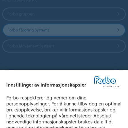
Forbo Websites
Forbo gruppen
Forbo Flooring Systems
Forbo Movement Systems
Hjemmeside per land
Innstillinger av informasjonskapsler
Velg land
Forbo respekterer og verner om dine
personopplysninger. For å kunne tilby deg en optimal
My Forbo
bruksopplevelse, bruker vi informasjonskapsler og
lignende teknologier på våre nettsteder Absolutt
INFORMASJON COVID-19
nødvendige informasjonskapsler brukes da alltid,
Support - Ansvarsfraskrivelse
mens øvrige informasjonskapsler bare brukes