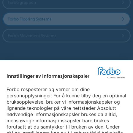
Forbo gruppen
Forbo Flooring Systems
Forbo Movement Systems
Hjemmeside per land
Innstillinger av informasjonskapsler
Velg land
Forbo respekterer og verner om dine
personopplysninger. For å kunne tilby deg en optimal
My Forbo
bruksopplevelse, bruker vi informasjonskapsler og
lignende teknologier på våre nettsteder Absolutt
INFORMASJON COVID-19
nødvendige informasjonskapsler brukes da alltid,
Support - Ansvarsfraskrivelse
mens øvrige informasjonskapsler bare brukes
forutsatt at du samtykker til bruken av den. Under
«Mine innstillinger» kan du til enhver tid tilbakekalle