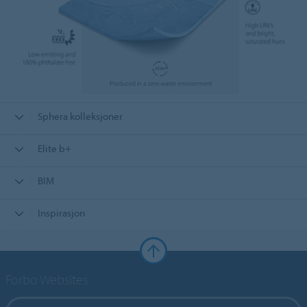
Sphera kolleksjoner
Elite b+
BIM
Inspirasjon
Forbo Websites