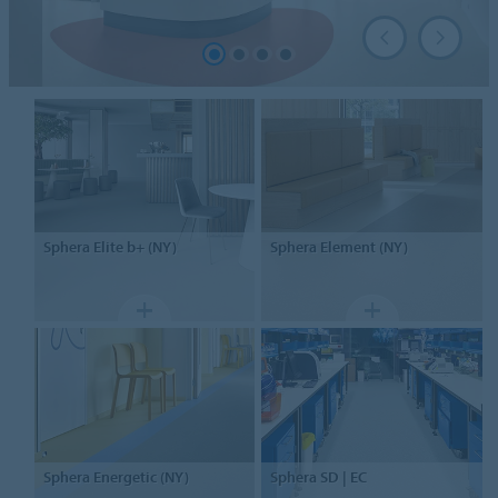
Sphera
Elite b+ (NY)
Sphera
Element (NY)
Sphera
Energetic (NY)
Sphera
SD | EC