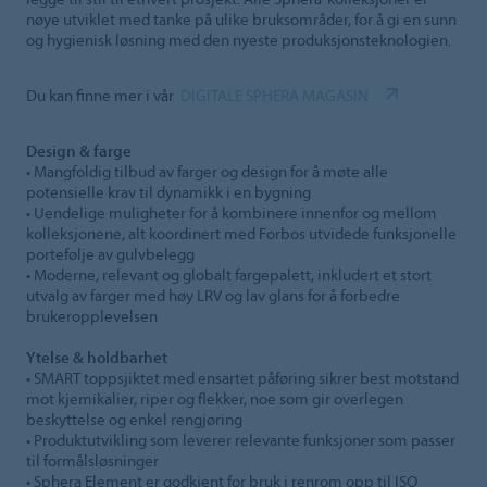
nøye utviklet med tanke på ulike bruksområder, for å gi en sunn
og hygienisk løsning med den nyeste produksjonsteknologien.
Du kan finne mer i vår
DIGITALE SPHERA MAGASIN
Design & farge
• Mangfoldig tilbud av farger og design for å møte alle
potensielle krav til dynamikk i en bygning
• Uendelige muligheter for å kombinere innenfor og mellom
kolleksjonene, alt koordinert med Forbos utvidede funksjonelle
portefølje av gulvbelegg
• Moderne, relevant og globalt fargepalett, inkludert et stort
utvalg av farger med høy LRV og lav glans for å forbedre
brukeropplevelsen
Ytelse & holdbarhet
• SMART toppsjiktet med ensartet påføring sikrer best motstand
mot kjemikalier, riper og flekker, noe som gir overlegen
beskyttelse og enkel rengjøring
• Produktutvikling som leverer relevante funksjoner som passer
til formålsløsninger
• Sphera Element er godkjent for bruk i renrom opp til ISO