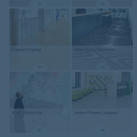
Eternal
Original
Vinyl
digital bibliotek
Vinyl
Created by
Sarlon
Primeo Compact