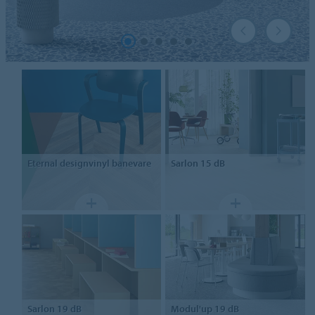
Eternal
designvinyl banevare
Sarlon
15 dB
Sarlon
19 dB
Modul'up
19 dB