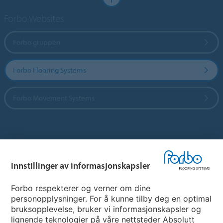
Forbo Websites
Forbo gruppen
Forbo Flooring Systems
Forbo Movement Systems
Hjemmeside per land
Innstillinger av informasjonskapsler
Velg land
Forbo respekterer og verner om dine
personopplysninger. For å kunne tilby deg en optimal
My Forbo
bruksopplevelse, bruker vi informasjonskapsler og
lignende teknologier på våre nettsteder Absolutt
INFORMASJON COVID-19