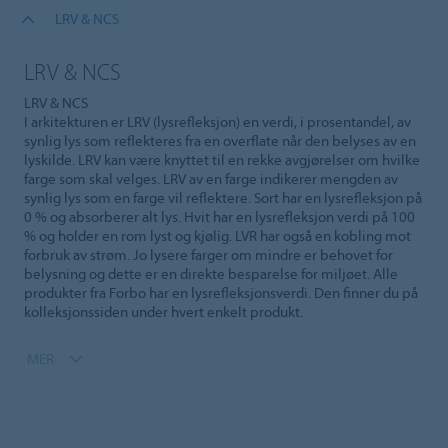
LRV & NCS
LRV & NCS
LRV & NCS
I arkitekturen er LRV (lysrefleksjon) en verdi, i prosentandel, av
synlig lys som reflekteres fra en overflate når den belyses av en
lyskilde. LRV kan være knyttet til en rekke avgjørelser om hvilke
farge som skal velges. LRV av en farge indikerer mengden av
synlig lys som en farge vil reflektere. Sort har en lysrefleksjon på
0 % og absorberer alt lys. Hvit har en lysrefleksjon verdi på 100
% og holder en rom lyst og kjølig. LVR har også en kobling mot
forbruk av strøm. Jo lysere farger om mindre er behovet for
belysning og dette er en direkte besparelse for miljøet. Alle
produkter fra Forbo har en lysrefleksjonsverdi. Den finner du på
kolleksjonssiden under hvert enkelt produkt.
MER