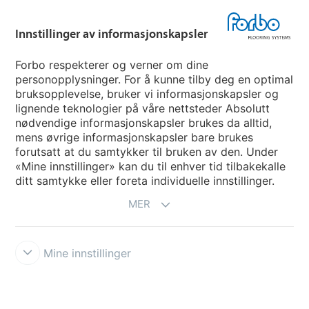
Hjemmeside per land
Innstillinger av informasjonskapsler
Velg land
Forbo respekterer og verner om dine
personopplysninger. For å kunne tilby deg en optimal
My Forbo
bruksopplevelse, bruker vi informasjonskapsler og
lignende teknologier på våre nettsteder Absolutt
INFORMASJON COVID-19
nødvendige informasjonskapsler brukes da alltid,
Support - Ansvarsfraskrivelse
mens øvrige informasjonskapsler bare brukes
forutsatt at du samtykker til bruken av den. Under
«Mine innstillinger» kan du til enhver tid tilbakekalle
ditt samtykke eller foreta individuelle innstillinger.
MER
Mine innstillinger
Ansvarsfraskrivelse og vilkår
Personvernerklæring
Informasjonskapsler
Forbo Integrity Line
Innstillinger av
informasjonskapsler